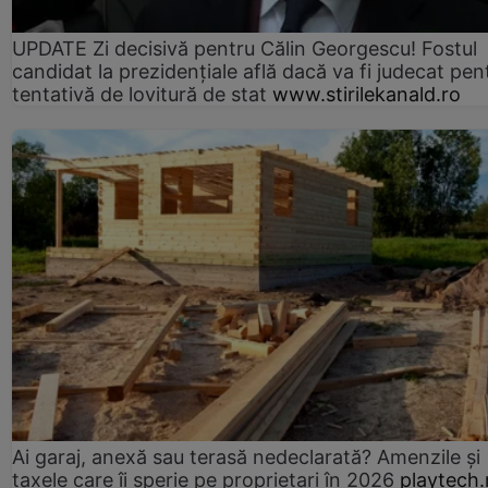
UPDATE Zi decisivă pentru Călin Georgescu! Fostul
candidat la prezidențiale află dacă va fi judecat pen
tentativă de lovitură de stat
www.stirilekanald.ro
Ai garaj, anexă sau terasă nedeclarată? Amenzile și
taxele care îi sperie pe proprietari în 2026
playtech.