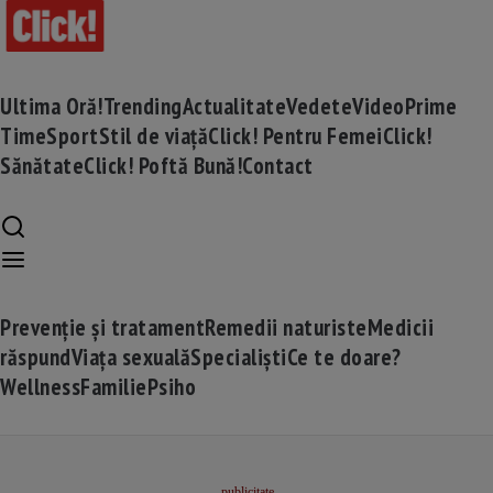
Ultima Oră!
Trending
Actualitate
Vedete
Video
Prime
Time
Sport
Stil de viață
Click! Pentru Femei
Click!
Sănătate
Click! Poftă Bună!
Contact
Prevenție și tratament
Remedii naturiste
Medicii
răspund
Viața sexuală
Specialiști
Ce te doare?
Wellness
Familie
Psiho