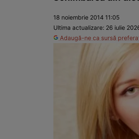
Prevenție și tratament
Remedii naturiste
Medicii răspu
18 noiembrie 2014 11:05
Ultima actualizare:
26 iulie 202
Adaugă-ne ca sursă preferat