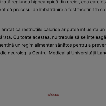
lizată regiunea hipocampică din creier, cea care es
vat că procesul de îmbătrânire a fost încetinit în caz
u arătat că restricţiile calorice ar putea influenţa
vârstă. Cu toate acestea, nu trebuie să se înţeleag
menţină un regim alimentar sănătos pentru a preveni 
ic neurolog la Centrul Medical al Universităţii La