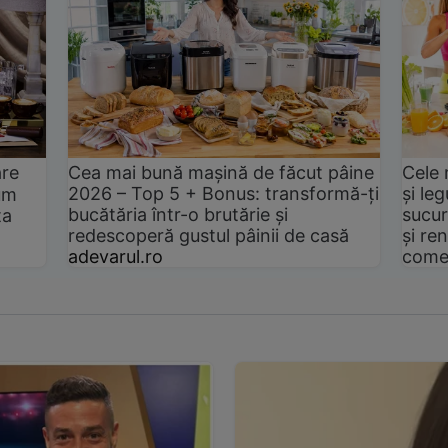
are
Cea mai bună mașină de făcut pâine
Cele 
2026 – Top 5 + Bonus: transformă-ți
și le
um
bucătăria într-o brutărie și
sucur
ta
redescoperă gustul pâinii de casă
și ren
adevarul.ro
come