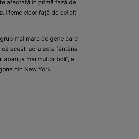
te afectată în primă fază de
ul femeleleor faţă de ceilalţi
 un grup mai mare de gene care
ă că acest lucru este fântâna
apariţia mai multor boli”, a
ngone din New York.