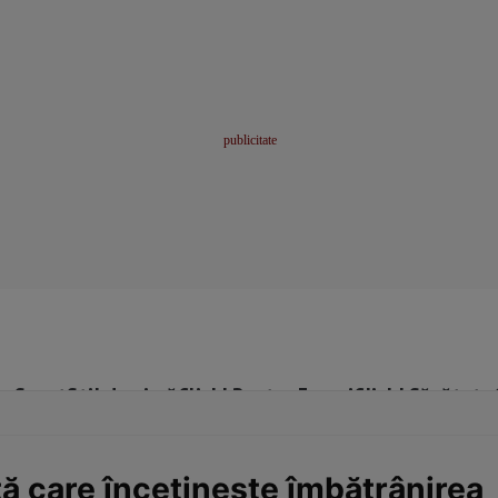
me
Sport
Stil de viață
Click! Pentru Femei
Click! Sănătate
ă care încetineşte îmbătrânirea