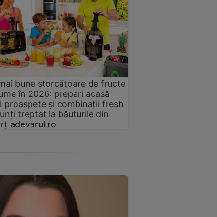
mai bune storcătoare de fructe
gume în 2026: prepari acasă
i proaspete și combinații fresh
unți treptat la băuturile din
rț
adevarul.ro