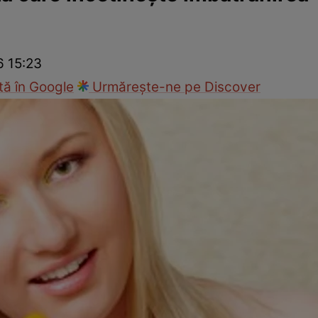
nd
Viața sexuală
Specialiști
Ce te doare?
Wellness
Famili
6 15:23
ă în Google
Urmărește-ne pe Discover