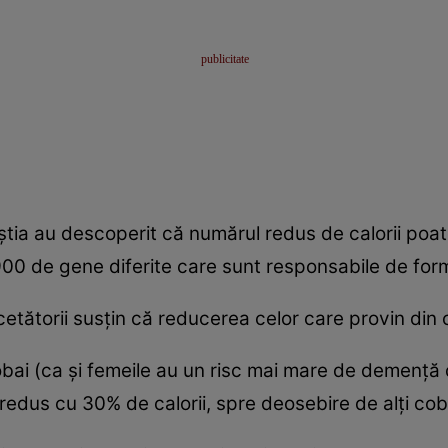
ştia au descoperit că numărul redus de calorii poa
a 900 de gene diferite care sunt responsabile de for
cetătorii susţin că reducerea celor care provin din 
cobai (ca şi femeile au un risc mai mare de demenţă 
redus cu 30% de calorii, spre deosebire de alţi cob