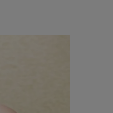
e
Psiho