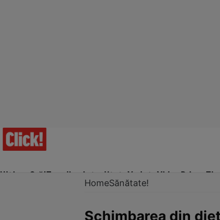
Ultima Oră!
Trending
Actualitate
Vedete
Video
Prime Ti
Home
Sănătate!
Schimbarea din diet