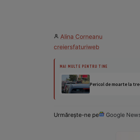
Alina Corneanu
creier
sfaturi
web
MAI MULTE PENTRU TINE
Pericol de moarte la tre
Urmărește-ne pe
Google New