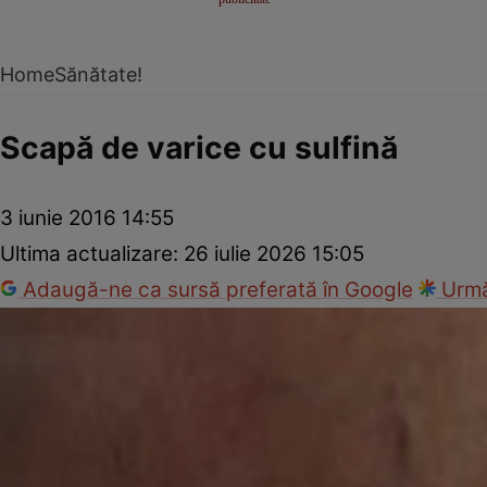
Home
Sănătate!
Scapă de varice cu sulfină
3 iunie 2016 14:55
Ultima actualizare:
26 iulie 2026 15:05
Adaugă-ne ca sursă preferată în Google
Urmă