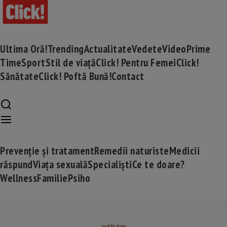
Ultima Oră!
Trending
Actualitate
Vedete
Video
Prime
Time
Sport
Stil de viață
Click! Pentru Femei
Click!
Sănătate
Click! Poftă Bună!
Contact
Prevenție și tratament
Remedii naturiste
Medicii
răspund
Viața sexuală
Specialiști
Ce te doare?
Wellness
Familie
Psiho