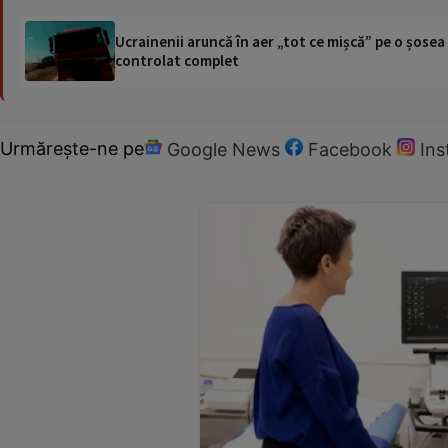
Ucrainenii aruncă în aer „tot ce mișcă” pe o șose
controlat complet
Urmărește-ne pe
Google News
Facebook
In