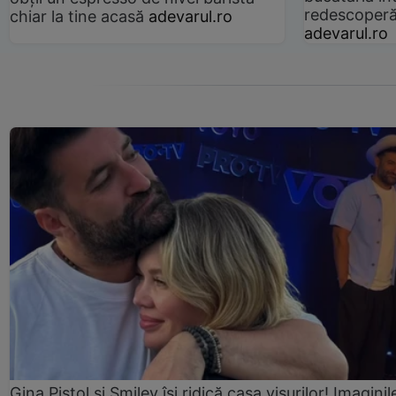
redescoperă 
chiar la tine acasă
adevarul.ro
adevarul.ro
Gina Pistol și Smiley își ridică casa visurilor! Imaginil