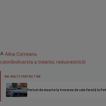
Alina Corneanu
calorii
boli
varsta a treia
risc redus
restrictii
MAI MULTE PENTRU TINE
Pericol de moarte la trecerea de cale ferată la Pet