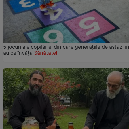
5 jocuri ale copilăriei din care generațiile de astăzi î
au ce învăța
Sănătate!