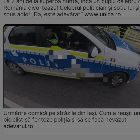
La 2 ani de la superba nuntă, încă un cuplu celebru 
România divorțează! Celebrul politician și soția lui ș
spus adio! „Da, este adevărat”
www.unica.ro
Urmărire comică pe străzile din Iași. Cum a reușit u
biciclist să fenteze poliția și să se facă nevăzut
adevarul.ro