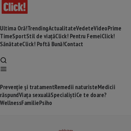
Ultima Oră!
Trending
Actualitate
Vedete
Video
Prime
Time
Sport
Stil de viață
Click! Pentru Femei
Click!
Sănătate
Click! Poftă Bună!
Contact
Prevenție și tratament
Remedii naturiste
Medicii
răspund
Viața sexuală
Specialiști
Ce te doare?
Wellness
Familie
Psiho