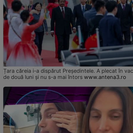
Țara căreia i-a dispărut Președintele. A plecat în va
de două luni și nu s-a mai întors
www.antena3.ro