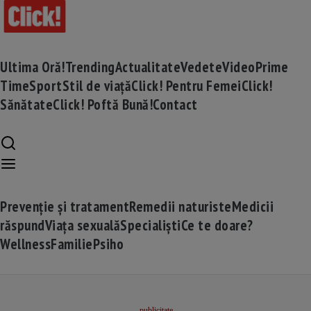
Ultima Oră!
Trending
Actualitate
Vedete
Video
Prime
Time
Sport
Stil de viață
Click! Pentru Femei
Click!
Sănătate
Click! Poftă Bună!
Contact
Prevenție și tratament
Remedii naturiste
Medicii
răspund
Viața sexuală
Specialiști
Ce te doare?
Wellness
Familie
Psiho