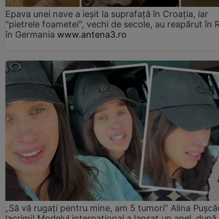
Epava unei nave a ieșit la suprafață în Croația, iar
"pietrele foametei", vechi de secole, au reapărut în R
în Germania
www.antena3.ro
„Să vă rugați pentru mine, am 5 tumori” Alina Pușcău
lacrimi! Modelul internațional a lansat un apel, după