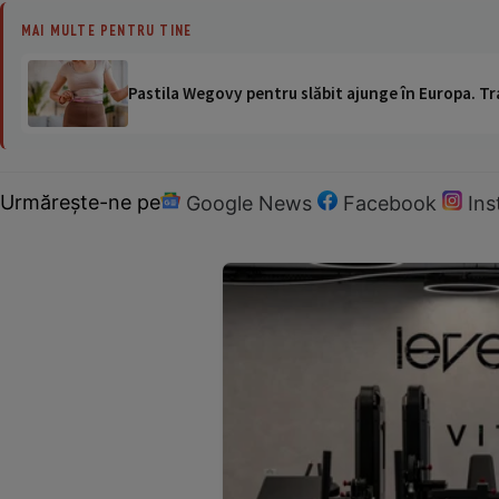
MAI MULTE PENTRU TINE
Pastila Wegovy pentru slăbit ajunge în Europa. Tr
Urmărește-ne pe
Google News
Facebook
In