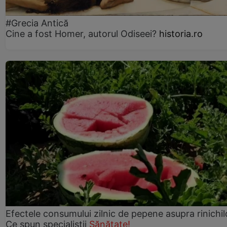
#Grecia Antică
Cine a fost Homer, autorul Odiseei?
historia.ro
Efectele consumului zilnic de pepene asupra rinichil
Ce spun specialiștii
Sănătate!