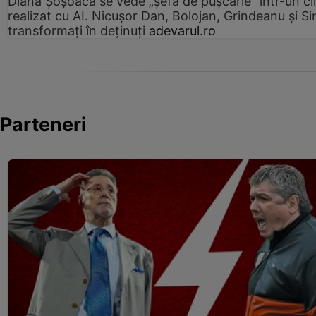
Diana Șoșoacă se vede „șefă de pușcărie” într-un cl
realizat cu AI. Nicușor Dan, Bolojan, Grindeanu și Si
transformați în deținuți
adevarul.ro
Parteneri