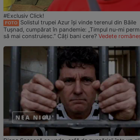
#Exclusiv Click!
Solistul trupei Azur își vinde terenul din Băile
FOTO
Tușnad, cumpărat în pandemie: „Timpul nu-mi perm
să mai construiesc.” Câți bani cere?
Vedete româneș