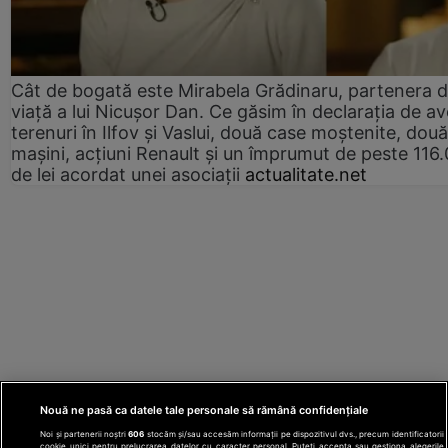
Cât de bogată este Mirabela Grădinaru, partenera 
viață a lui Nicușor Dan. Ce găsim în declarația de av
terenuri în Ilfov și Vaslui, două case moștenite, două
mașini, acțiuni Renault și un împrumut de peste 116
de lei acordat unei asociații
actualitate.net
Nouă ne pasă ca datele tale personale să rămână confidențiale
Noi și partenerii noștri
606
stocăm și/sau accesăm informații pe dispozitivul dvs., precum identificatorii
cookie unici pentru prelucrarea datelor cu caracter personal. Puteți accepta sau gestiona alegerile