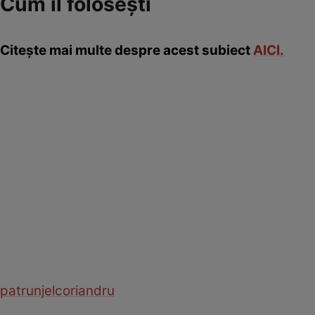
Cum îl foloseşti
Citeşte mai multe despre acest subiect
AICI.
patrunjel
coriandru