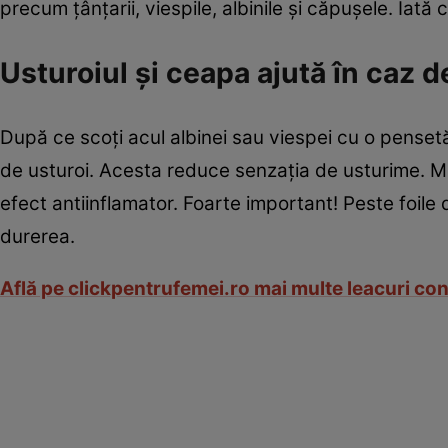
precum ţânţarii, viespile, albinile şi căpuşele. Iată
Usturoiul şi ceapa ajută în caz 
După ce scoţi acul albinei sau viespei cu o pensetă
de usturoi. Acesta reduce senzaţia de usturime. M
efect antiinflamator. Foarte important! Peste foi
durerea.
Află pe clickpentrufemei.ro mai multe leacuri con