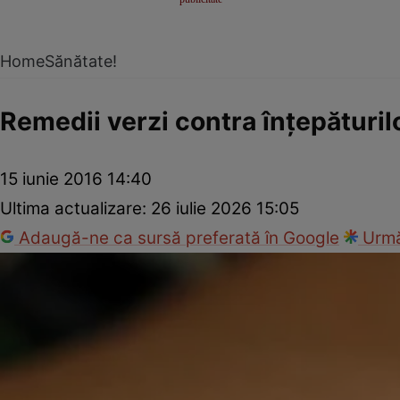
Home
Sănătate!
Remedii verzi contra înţepăturil
15 iunie 2016 14:40
Ultima actualizare:
26 iulie 2026 15:05
Adaugă-ne ca sursă preferată în Google
Urmă