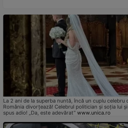
La 2 ani de la superba nuntă, încă un cuplu celebru 
România divorțează! Celebrul politician și soția lui ș
spus adio! „Da, este adevărat”
www.unica.ro