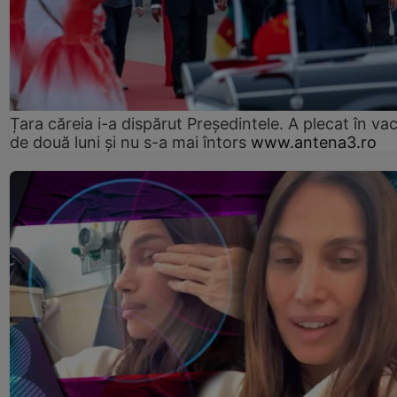
Țara căreia i-a dispărut Președintele. A plecat în va
de două luni și nu s-a mai întors
www.antena3.ro