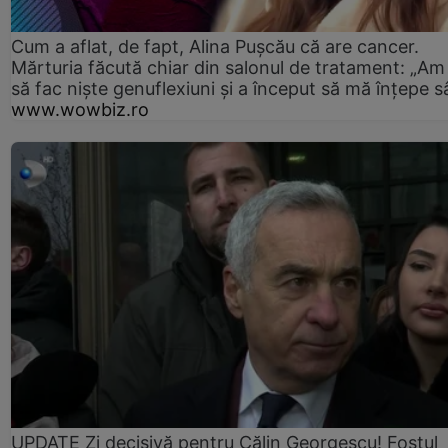
Cum a aflat, de fapt, Alina Pușcău că are cancer.
Mărturia făcută chiar din salonul de tratament: „Am
să fac niște genuflexiuni și a început să mă înțepe s
www.wowbiz.ro
UPDATE Zi decisivă pentru Călin Georgescu! Fostul