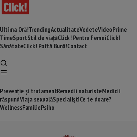
Ultima Oră!
Trending
Actualitate
Vedete
Video
Prime
Time
Sport
Stil de viață
Click! Pentru Femei
Click!
Sănătate
Click! Poftă Bună!
Contact
Prevenție și tratament
Remedii naturiste
Medicii
răspund
Viața sexuală
Specialiști
Ce te doare?
Wellness
Familie
Psiho