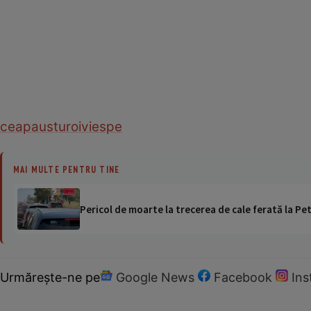
ceapa
usturoi
viespe
MAI MULTE PENTRU TINE
Pericol de moarte la trecerea de cale ferată la Pet
Urmărește-ne pe
Google News
Facebook
In