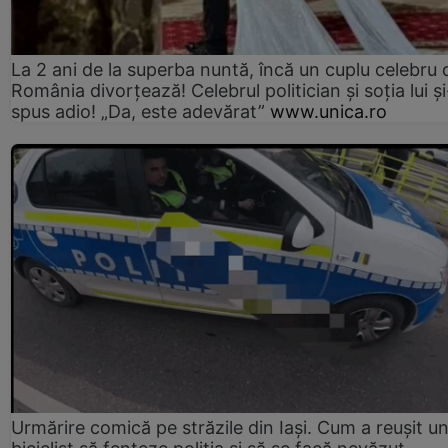
La 2 ani de la superba nuntă, încă un cuplu celebru 
România divorțează! Celebrul politician și soția lui ș
spus adio! „Da, este adevărat”
www.unica.ro
Urmărire comică pe străzile din Iași. Cum a reușit u