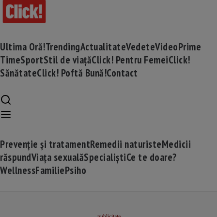
Ultima Oră!
Trending
Actualitate
Vedete
Video
Prime
Time
Sport
Stil de viață
Click! Pentru Femei
Click!
Sănătate
Click! Poftă Bună!
Contact
Prevenție și tratament
Remedii naturiste
Medicii
răspund
Viața sexuală
Specialiști
Ce te doare?
Wellness
Familie
Psiho