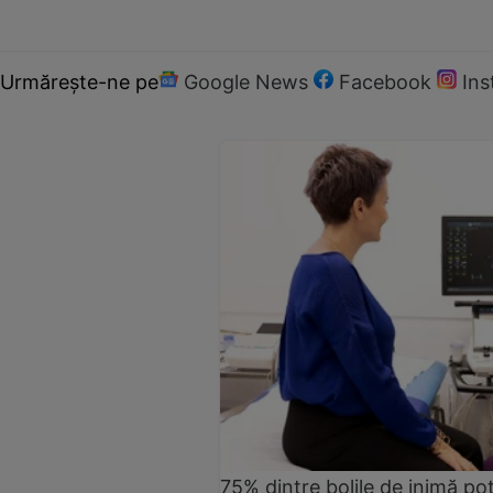
Urmărește-ne pe
Google News
Facebook
In
75% dintre bolile de inimă pot