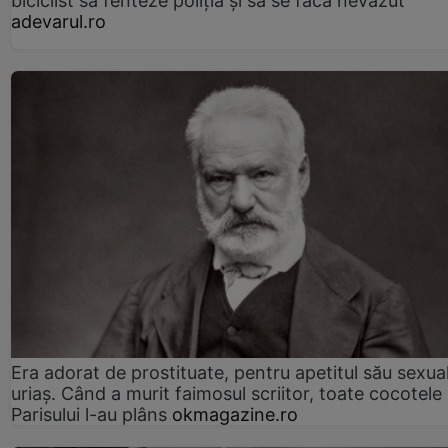
biciclist să fenteze poliția și să se facă nevăzut
adevarul.ro
Era adorat de prostituate, pentru apetitul său sexua
uriaș. Când a murit faimosul scriitor, toate cocotele
Parisului l-au plâns
okmagazine.ro