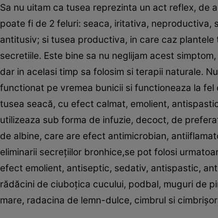
Sa nu uitam ca tusea reprezinta un act reflex, de ap
poate fi de 2 feluri: seaca, iritativa, neproductiva,
antitusiv; si tusea productiva, in care caz plantele 
secretiile. Este bine sa nu neglijam acest simptom
dar in acelasi timp sa folosim si terapii naturale. N
functionat pe vremea bunicii si functioneaza la fel de
tusea seacă, cu efect calmat, emolient, antispastic 
utilizeaza sub forma de infuzie, decoct, de preferat
de albine, care are efect antimicrobian, antiiflamat
eliminarii secreţiilor bronhice,se pot folosi urmato
efect emolient, antiseptic, sedativ, antispastic, antii
rădăcini de ciuboţica cucului, podbal, muguri de pin
mare, radacina de lemn-dulce, cimbrul si cimbrişorul,