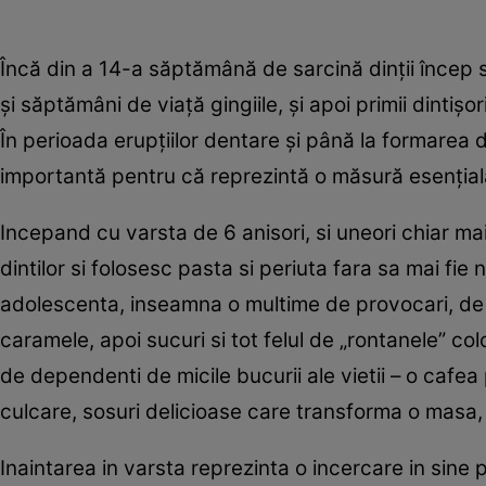
Încă din a 14-a săptămână de sarcină dinţii încep s
şi săptămâni de viaţă gingiile, şi apoi primii dintiş
În perioada erupţiilor dentare şi până la formarea dan
importantă pentru că reprezintă o măsură esenţia
Incepand cu varsta de 6 anisori, si uneori chiar mai 
dintilor si folosesc pasta si periuta fara sa mai fie
adolescenta, inseamna o multime de provocari, de 
caramele, apoi sucuri si tot felul de „rontanele” co
de dependenti de micile bucurii ale vietii – o cafe
culcare, sosuri delicioase care transforma o masa, 
Inaintarea in varsta reprezinta o incercare in sine