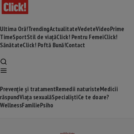
Ultima Oră!
Trending
Actualitate
Vedete
Video
Prime
Time
Sport
Stil de viață
Click! Pentru Femei
Click!
Sănătate
Click! Poftă Bună!
Contact
Prevenție și tratament
Remedii naturiste
Medicii
răspund
Viața sexuală
Specialiști
Ce te doare?
Wellness
Familie
Psiho