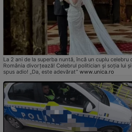
La 2 ani de la superba nuntă, încă un cuplu celebru 
România divorțează! Celebrul politician și soția lui ș
spus adio! „Da, este adevărat”
www.unica.ro