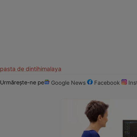
pasta de dinti
himalaya
Urmărește-ne pe
Google News
Facebook
In