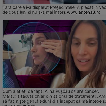
Țara căreia i-a dispărut Președintele. A plecat în va
de două luni și nu s-a mai întors
www.antena3.ro
Cum a aflat, de fapt, Alina Pușcău că are cancer.
Mărturia făcută chiar din salonul de tratament: „Am
să fac niște genuflexiuni și a început să mă înțepe s