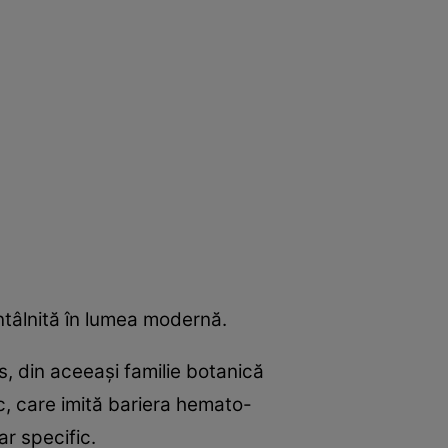
întâlnită în lumea modernă.
, din aceeaşi familie botanică
ic, care imită bariera hemato-
ar specific.