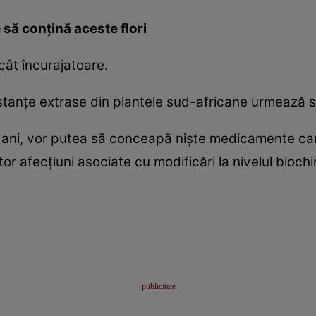
să conţină aceste flori
cât încurajatoare.
tanţe extrase din plantele sud-africane urmează să
a ani, vor putea să conceapă nişte medicamente car
ltor afecţiuni asociate cu modificări la nivelul biochim