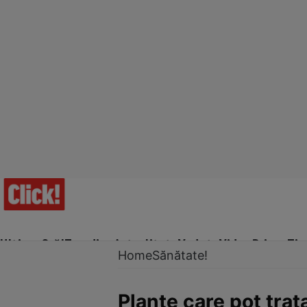
Ultima Oră!
Trending
Actualitate
Vedete
Video
Prime Ti
Home
Sănătate!
Plante care pot trat