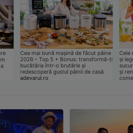
are
Cea mai bună mașină de făcut pâine
Cele 
2026 – Top 5 + Bonus: transformă-ți
și le
um
bucătăria într-o brutărie și
sucur
ta
redescoperă gustul pâinii de casă
și ren
adevarul.ro
come