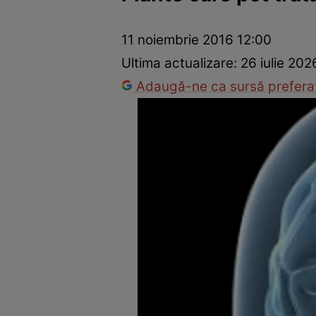
Prevenție și tratament
Remedii naturiste
Medicii răspu
11 noiembrie 2016 12:00
Ultima actualizare:
26 iulie 202
Adaugă-ne ca sursă preferat