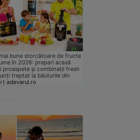
mai bune storcătoare de fructe
gume în 2026: prepari acasă
i proaspete și combinații fresh
unți treptat la băuturile din
rț
adevarul.ro