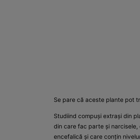
Se pare că aceste plante pot tr
Studiind compuşi extraşi din pl
din care fac parte şi narcisele,
encefalică şi care conţin nivelu