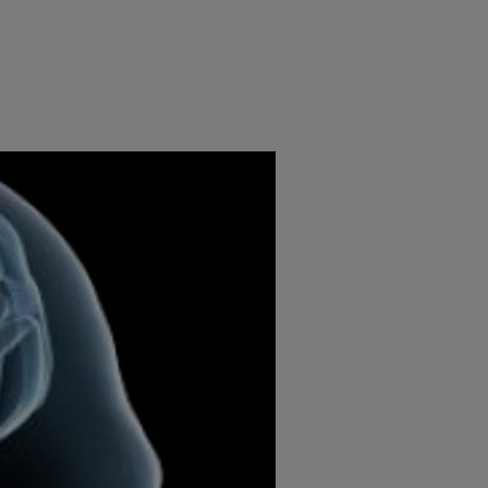
e
Psiho