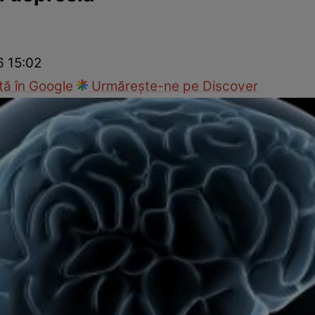
nd
Viața sexuală
Specialiști
Ce te doare?
Wellness
Famili
6 15:02
ă în Google
Urmărește-ne pe Discover