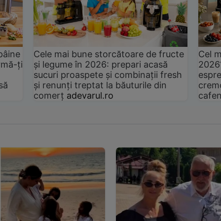
pâine
Cele mai bune storcătoare de fructe
Cel m
rmă-ți
și legume în 2026: prepari acasă
2026
sucuri proaspete și combinații fresh
espre
să
și renunți treptat la băuturile din
cremo
comerț
adevarul.ro
cafen