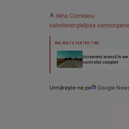
Alina Corneanu
calorii
energie
lipsa somn
organi
MAI MULTE PENTRU TINE
Ucrainenii aruncă în aer
controlat complet
Urmărește-ne pe
Google New