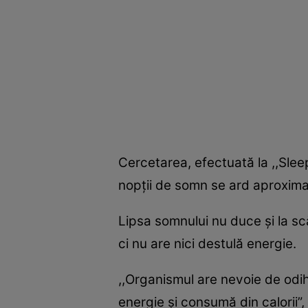
Cercetarea, efectuată la ,,Sle
nopţii de somn se ard aproximat
Lipsa somnului nu duce şi la s
ci nu are nici destulă energie.
,,Organismul are nevoie de od
energie şi consumă din calorii”