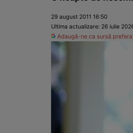
Prevenție și tratament
Remedii naturiste
Medicii răspu
29 august 2011 16:50
Ultima actualizare:
26 iulie 202
Adaugă-ne ca sursă preferat