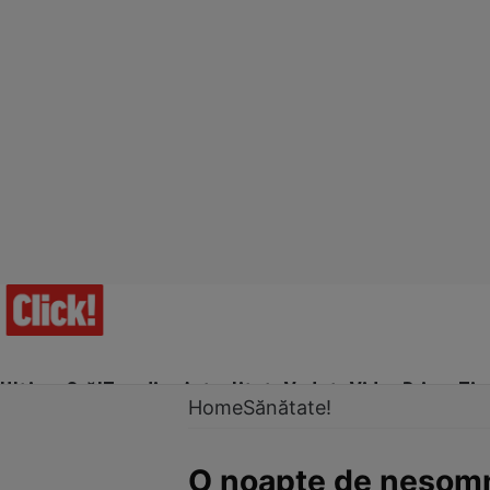
Ultima Oră!
Trending
Actualitate
Vedete
Video
Prime Ti
Home
Sănătate!
O noapte de nesomn