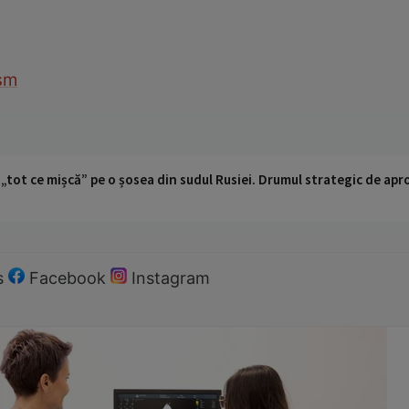
sm
 „tot ce mișcă” pe o șosea din sudul Rusiei. Drumul strategic de ap
s
Facebook
Instagram