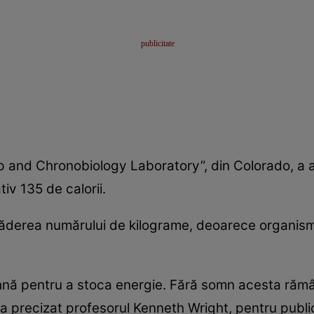
ep and Chronobiology Laboratory”, din Colorado, a 
iv 135 de calorii.
căderea numărului de kilograme, deoarece organism
ihnă pentru a stoca energie. Fără somn acesta răm
, a precizat profesorul Kenneth Wright, pentru publi