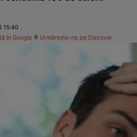
nd
Viața sexuală
Specialiști
Ce te doare?
Wellness
Famili
6 15:40
ă în Google
Urmărește-ne pe Discover