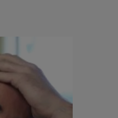
e
Psiho