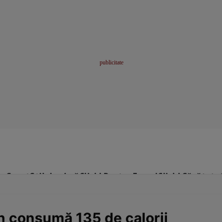
me
Sport
Stil de viață
Click! Pentru Femei
Click! Sănătate
 consumă 135 de calorii