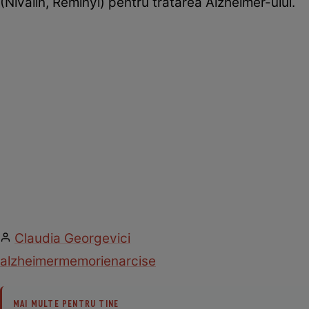
(Nivalin, Reminyl) pentru tratarea Alzheimer-ului.
Claudia Georgevici
alzheimer
memorie
narcise
MAI MULTE PENTRU TINE