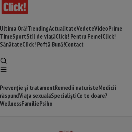
Ultima Oră!
Trending
Actualitate
Vedete
Video
Prime
Time
Sport
Stil de viață
Click! Pentru Femei
Click!
Sănătate
Click! Poftă Bună!
Contact
Prevenție și tratament
Remedii naturiste
Medicii
răspund
Viața sexuală
Specialiști
Ce te doare?
Wellness
Familie
Psiho