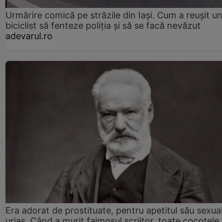
Urmărire comică pe străzile din Iași. Cum a reușit u
biciclist să fenteze poliția și să se facă nevăzut
adevarul.ro
Era adorat de prostituate, pentru apetitul său sexua
uriaș. Când a murit faimosul scriitor, toate cocotele