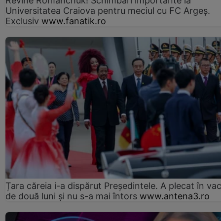
Revine Romanchuk! Schimbări importante la
Universitatea Craiova pentru meciul cu FC Argeş.
Exclusiv
www.fanatik.ro
Țara căreia i-a dispărut Președintele. A plecat în va
de două luni și nu s-a mai întors
www.antena3.ro