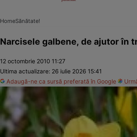
Home
Sănătate!
Narcisele galbene, de ajutor în t
12 octombrie 2010 11:27
Ultima actualizare:
26 iulie 2026 15:41
Adaugă-ne ca sursă preferată în Google
Urmă