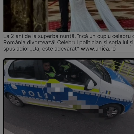
La 2 ani de la superba nuntă, încă un cuplu celebru 
România divorțează! Celebrul politician și soția lui ș
spus adio! „Da, este adevărat”
www.unica.ro