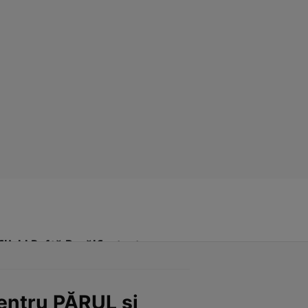
Click! Poftă Bună!
Contact
entru PĂRUL şi