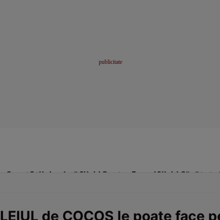
me
Sport
Stil de viață
Click! Pentru Femei
Click! Sănătate
LEIUL de COCOS le poate face p