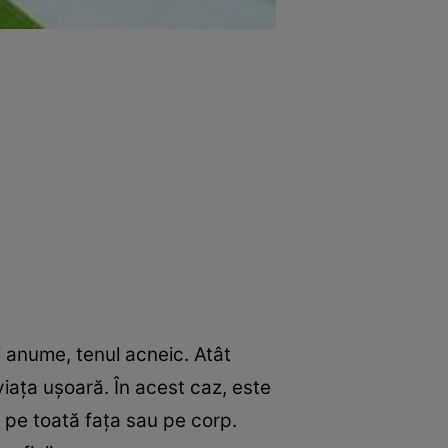
şi anume, tenul acneic. Atât
viaţa uşoară. În acest caz, este
 pe toată faţa sau pe corp.