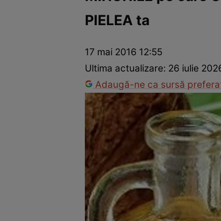
PIELEA ta
Prevenție și tratament
Remedii naturiste
Medicii răspu
17 mai 2016 12:55
Ultima actualizare:
26 iulie 202
Adaugă-ne ca sursă preferat