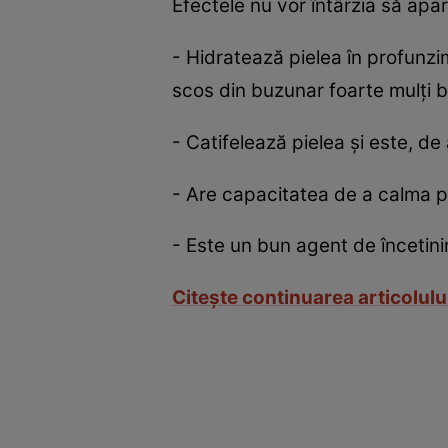
Efectele nu vor întârzia să apar
- Hidratează pielea în profunz
scos din buzunar foarte mulţi b
- Catifelează pielea şi este, d
- Are capacitatea de a calma pân
- Este un bun agent de încetinir
Citeşte continuarea articolulu