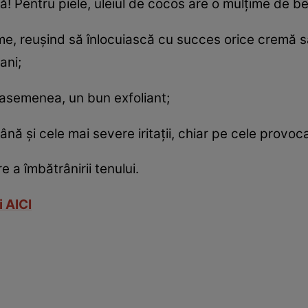
ă! Pentru piele, uleiul de cocos are o mulţime de ben
ime, reuşind să înlocuiască cu succes orice cremă 
ani;
e asemenea, un bun exfoliant;
ă şi cele mai severe iritaţii, chiar pe cele provoca
e a îmbătrânirii tenului.
i AICI