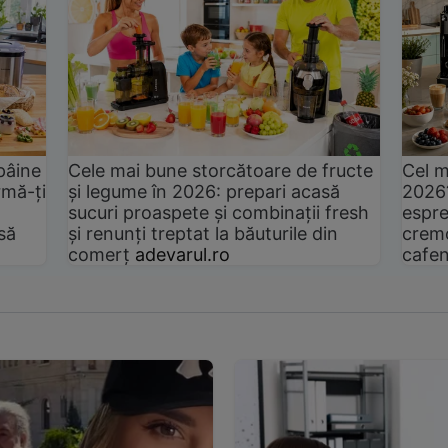
pâine
Cele mai bune storcătoare de fructe
Cel m
rmă-ți
și legume în 2026: prepari acasă
2026
sucuri proaspete și combinații fresh
espre
să
și renunți treptat la băuturile din
cremo
comerț
adevarul.ro
cafen