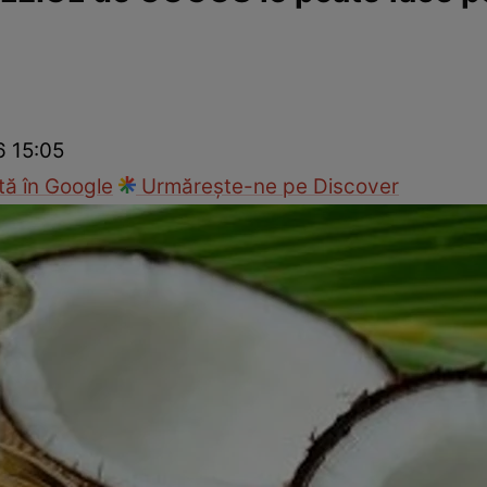
nd
Viața sexuală
Specialiști
Ce te doare?
Wellness
Famili
6 15:05
ă în Google
Urmărește-ne pe Discover