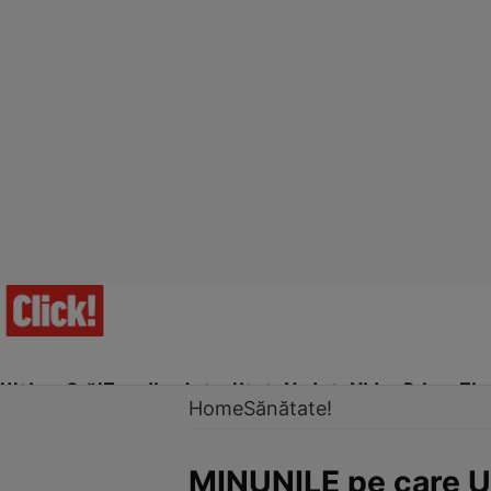
Ultima Oră!
Trending
Actualitate
Vedete
Video
Prime Ti
Home
Sănătate!
MINUNILE pe care U