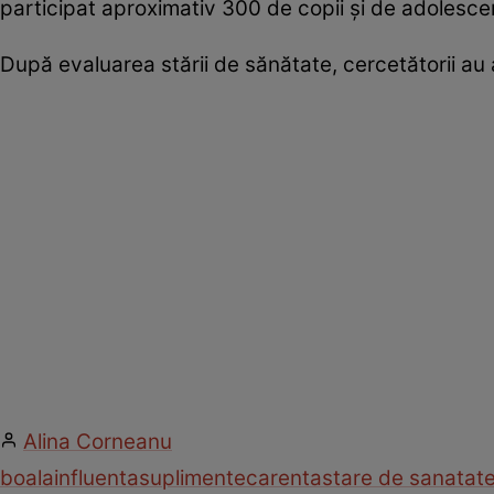
participat aproximativ 300 de copii şi de adolescen
După evaluarea stării de sănătate, cercetătorii au
Alina Corneanu
boala
influenta
suplimente
carenta
stare de sanatat