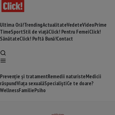
Ultima Oră!
Trending
Actualitate
Vedete
Video
Prime
Time
Sport
Stil de viață
Click! Pentru Femei
Click!
Sănătate
Click! Poftă Bună!
Contact
Prevenție și tratament
Remedii naturiste
Medicii
răspund
Viața sexuală
Specialiști
Ce te doare?
Wellness
Familie
Psiho