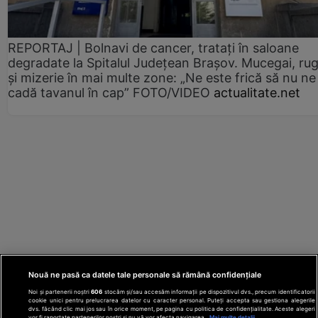
REPORTAJ | Bolnavi de cancer, tratați în saloane
degradate la Spitalul Județean Brașov. Mucegai, ru
și mizerie în mai multe zone: „Ne este frică să nu ne
cadă tavanul în cap” FOTO/VIDEO
actualitate.net
Nouă ne pasă ca datele tale personale să rămână confidențiale
Noi și partenerii noștri
606
stocăm și/sau accesăm informații pe dispozitivul dvs., precum identificatorii
cookie unici pentru prelucrarea datelor cu caracter personal. Puteți accepta sau gestiona alegerile
dvs. făcând clic mai jos sau în orice moment, pe pagina cu politica de confidențialitate. Aceste alegeri
vor fi raportate partenerilor noștri și nu vă vor afecta navigarea.
Mai multe detalii