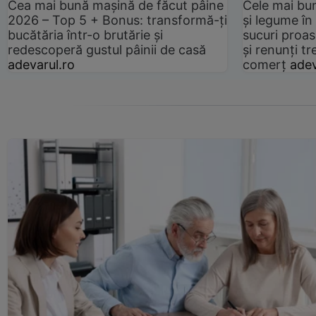
Cea mai bună mașină de făcut pâine
Cele mai bu
2026 – Top 5 + Bonus: transformă-ți
și legume în
bucătăria într-o brutărie și
sucuri proas
redescoperă gustul pâinii de casă
și renunți tr
adevarul.ro
comerț
adev