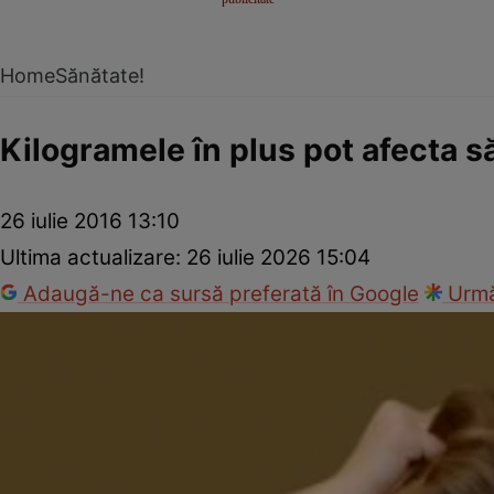
Home
Sănătate!
Kilogramele în plus pot afecta s
26 iulie 2016 13:10
Ultima actualizare:
26 iulie 2026 15:04
Adaugă-ne ca sursă preferată în Google
Urmă