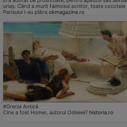
Era adorat de prostituate, pentru apetitul său sexua
uriaș. Când a murit faimosul scriitor, toate cocotele
Parisului l-au plâns
okmagazine.ro
#Grecia Antică
Cine a fost Homer, autorul Odiseei?
historia.ro