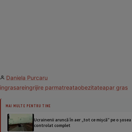
Daniela Purcaru
ingrasare
ingrijire par
matreata
obezitatea
par gras
MAI MULTE PENTRU TINE
Ucrainenii aruncă în aer „tot ce mișcă” pe o șose
controlat complet