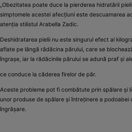
„Obezitatea poate duce la pierderea hidratării pieli
simptomele acestei afecţiuni este descuamarea ac
atenţia stilistul Arabella Zadic.
Deshidratarea pielii nu este singurul efect al kilo
aflate pe lângă rădăcina părului, care se blocheaz
îngraşe, iar la rădăcinile părului se adună praf şi a
ce conduce la căderea firelor de păr.
Aceste probleme pot fi combătute prin spălare şi limp
unor produse de spălare şi întreţinere a podoabei c
îngrăşare.