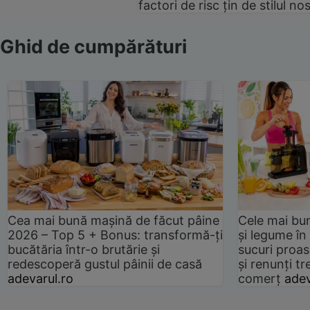
factori de risc țin de stilul no
Ghid de cumpărături
Cea mai bună mașină de făcut pâine
Cele mai bu
2026 – Top 5 + Bonus: transformă-ți
și legume în
bucătăria într-o brutărie și
sucuri proas
redescoperă gustul pâinii de casă
și renunți tr
adevarul.ro
comerț
adev