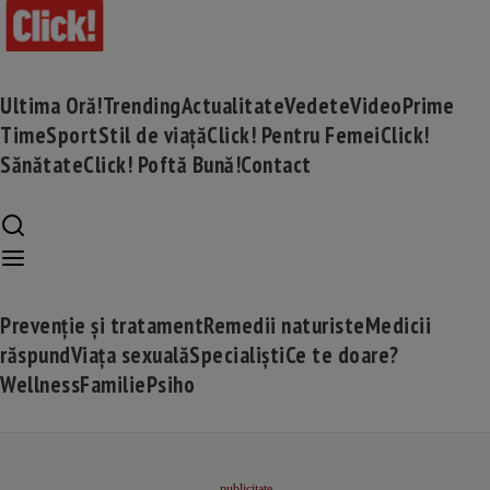
Ultima Oră!
Trending
Actualitate
Vedete
Video
Prime
Time
Sport
Stil de viață
Click! Pentru Femei
Click!
Sănătate
Click! Poftă Bună!
Contact
Prevenție și tratament
Remedii naturiste
Medicii
răspund
Viața sexuală
Specialiști
Ce te doare?
Wellness
Familie
Psiho