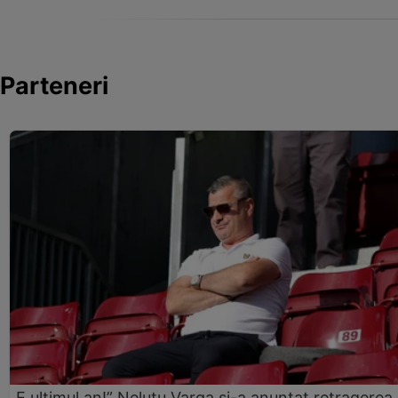
Parteneri
„E ultimul an!” Neluțu Varga și-a anunțat retragerea 