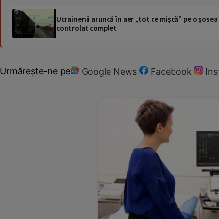
Ucrainenii aruncă în aer „tot ce mișcă” pe o șose
controlat complet
Urmărește-ne pe
Google News
Facebook
In