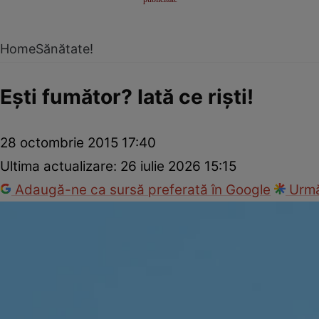
Home
Sănătate!
Eşti fumător? Iată ce rişti!
28 octombrie 2015 17:40
Ultima actualizare:
26 iulie 2026 15:15
Adaugă-ne ca sursă preferată în Google
Urmă