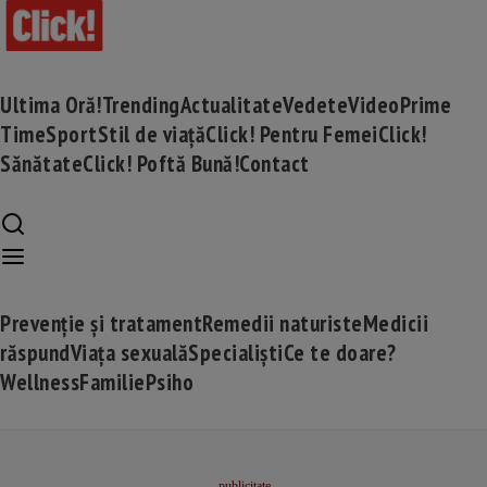
Ultima Oră!
Trending
Actualitate
Vedete
Video
Prime
Time
Sport
Stil de viață
Click! Pentru Femei
Click!
Sănătate
Click! Poftă Bună!
Contact
Prevenție și tratament
Remedii naturiste
Medicii
răspund
Viața sexuală
Specialiști
Ce te doare?
Wellness
Familie
Psiho