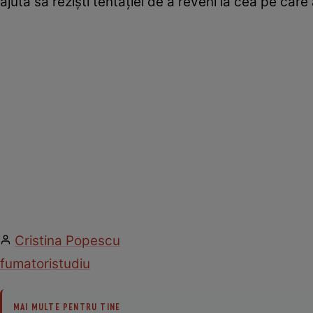
ajută să rezişti tentaţiei de a reveni la cea pe care 
Cristina Popescu
fumatori
studiu
MAI MULTE PENTRU TINE