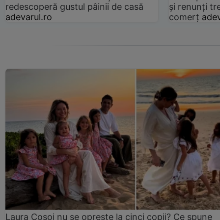
redescoperă gustul pâinii de casă
și renunți tr
adevarul.ro
comerț
adev
Laura Cosoi nu se oprește la cinci copii? Ce spune