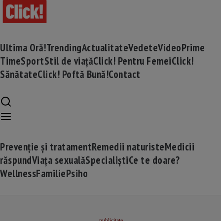
Ultima Oră!
Trending
Actualitate
Vedete
Video
Prime
Time
Sport
Stil de viață
Click! Pentru Femei
Click!
Sănătate
Click! Poftă Bună!
Contact
Prevenție și tratament
Remedii naturiste
Medicii
răspund
Viața sexuală
Specialiști
Ce te doare?
Wellness
Familie
Psiho