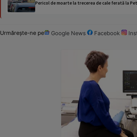
Pericol de moarte la trecerea de cale ferată la Pet
Urmărește-ne pe
Google News
Facebook
In