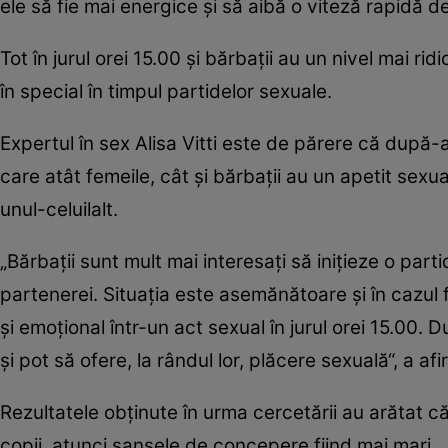
ele să fie mai energice şi să aibă o viteză rapidă de
Tot în jurul orei 15.00 şi bărbaţii au un nivel mai rid
în special în timpul partidelor sexuale.
Expertul în sex Alisa Vitti este de părere că după-a
care atât femeile, cât şi bărbaţii au un apetit sexu
unul-celuilalt.
„Bărbaţii sunt mult mai interesaţi să iniţieze o pa
partenerei. Situaţia este asemănătoare şi în cazul f
şi emoţional într-un act sexual în jurul orei 15.00. 
şi pot să ofere, la rândul lor, plăcere sexuală“, a afi
Rezultatele obţinute în urma cercetării au arătat că
copii, atunci şansele de concepere fiind mai mari.