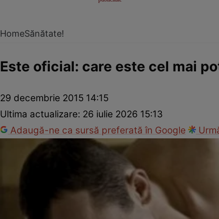
Home
Sănătate!
Este oficial: care este cel mai p
29 decembrie 2015 14:15
Ultima actualizare:
26 iulie 2026 15:13
Adaugă-ne ca sursă preferată în Google
Urmă