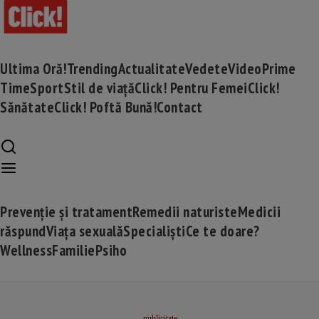
Ultima Oră!
Trending
Actualitate
Vedete
Video
Prime
Time
Sport
Stil de viață
Click! Pentru Femei
Click!
Sănătate
Click! Poftă Bună!
Contact
Prevenție și tratament
Remedii naturiste
Medicii
răspund
Viața sexuală
Specialiști
Ce te doare?
Wellness
Familie
Psiho