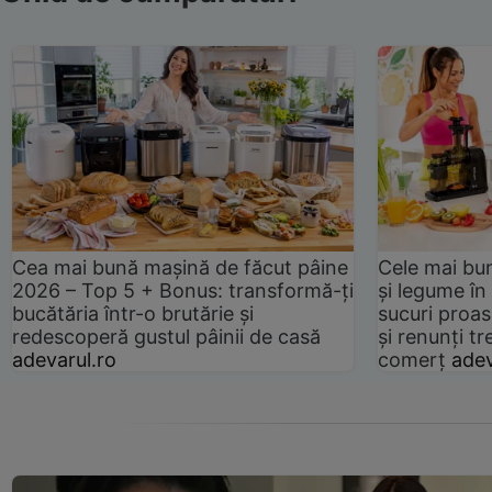
Cea mai bună mașină de făcut pâine
Cele mai bu
2026 – Top 5 + Bonus: transformă-ți
și legume în
bucătăria într-o brutărie și
sucuri proas
redescoperă gustul pâinii de casă
și renunți tr
adevarul.ro
comerț
adev