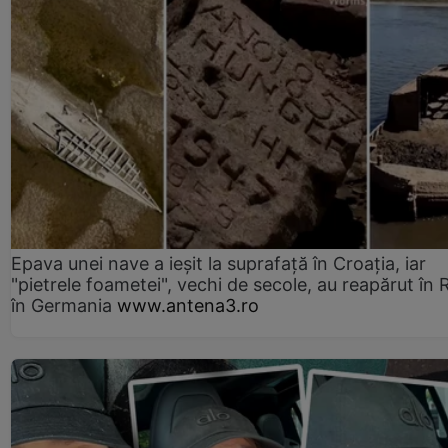
Epava unei nave a ieșit la suprafață în Croația, iar
"pietrele foametei", vechi de secole, au reapărut în R
în Germania
www.antena3.ro