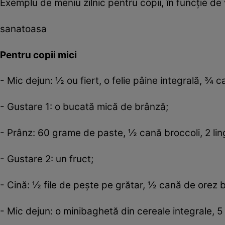
Exemplu de meniu zilnic pentru copii, în funcţie de 
sanatoasa
Pentru copii mici
- Mic dejun: ½ ou fiert, o felie pâine integrală, ¾
- Gustare 1: o bucată mică de brânză;
- Prânz: 60 grame de paste, ½ cană broccoli, 2 ling
- Gustare 2: un fruct;
- Cină: ½ file de peşte pe grătar, ½ cană de orez
- Mic dejun: o minibaghetă din cereale integrale, 5