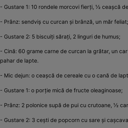
- Gustare 1: 10 rondele morcovi fierţi, ½ ceaşcă de
- Prânz: sendviş cu curcan şi brânză, un măr feliat
- Gustare 2: 5 biscuiţi săraţi, 2 linguri de humus;
- Cină: 60 grame carne de curcan la grătar, un cart
pahar de lapte.
- Mic dejun: o ceaşcă de cereale cu o cană de lap
- Gustare 1: o porţie mică de fructe oleaginoase;
- Prânz: 2 polonice supă de pui cu crutoane, ½ ca
- Gustare 2: 3 ceşti de popcorn cu sare şi caşcava