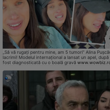
„Să vă rugați pentru mine, am 5 tumori” Alina Pușcău
lacrimi! Modelul internațional a lansat un apel, după
fost diagnosticată cu o boală gravă
www.wowbiz.r