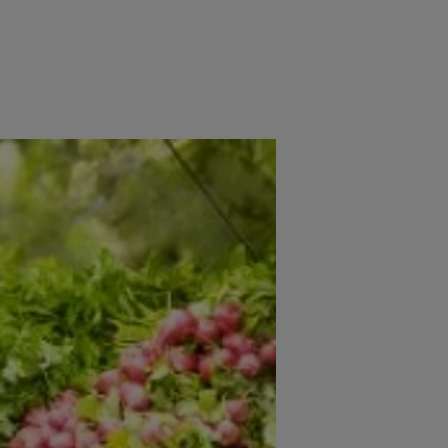
e
Psiho