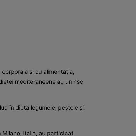
corporală şi cu alimentaţia,
dietei mediteraneene au un risc
ud în dietă legumele, peştele şi
Milano, Italia, au participat