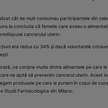
analizat cât de mult consumau participantele din ce
 ajuns la concluzia că femeile care aveau o alimentaţi
redispuse cancerului uterin.
ecţiuni era redus cu 34% şi dacă voluntarele consu
eşti.
brată, ce conţine multe dintre alimentele pe care le
care ne ajută să prevenim cancerul uterin. Acest lu
egem produsele pe care le punem în coşul de cumpăr
 de Studii Farmacologice din Milano.