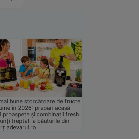
mai bune storcătoare de fructe
gume în 2026: prepari acasă
i proaspete și combinații fresh
unți treptat la băuturile din
rț
adevarul.ro