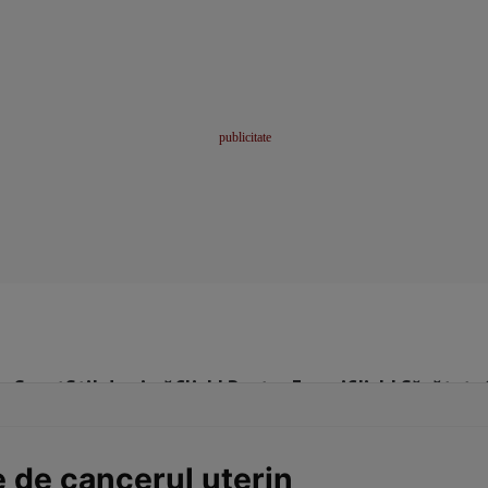
me
Sport
Stil de viață
Click! Pentru Femei
Click! Sănătate
e de cancerul uterin