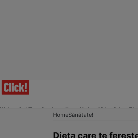
Ultima Oră!
Trending
Actualitate
Vedete
Video
Prime Ti
Home
Sănătate!
Dieta care te fereşt