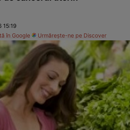
nd
Viața sexuală
Specialiști
Ce te doare?
Wellness
Famili
6 15:19
ă în Google
Urmărește-ne pe Discover