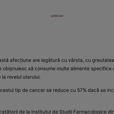
tă afecţiune are legătură cu vârsta, cu greutatea 
are obişnuiesc să consume multe alimente specifice 
la nivelul uterului.
 acestui tip de cancer se reduce cu 57% dacă se incl
etătorii de la Institutul de Studii Farmacologice din 