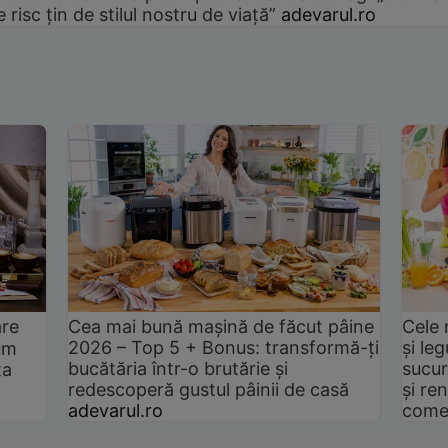
e risc țin de stilul nostru de viață”
adevarul.ro
are
Cea mai bună mașină de făcut pâine
Cele 
2026 – Top 5 + Bonus: transformă-ți
și le
um
bucătăria într-o brutărie și
sucur
ta
redescoperă gustul pâinii de casă
și ren
adevarul.ro
come