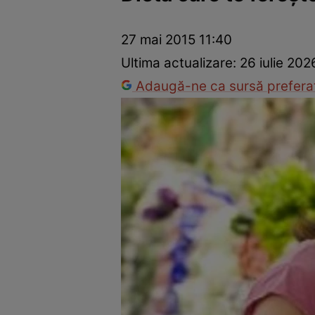
Prevenție și tratament
Remedii naturiste
Medicii răspu
27 mai 2015 11:40
Ultima actualizare:
26 iulie 202
Adaugă-ne ca sursă preferat