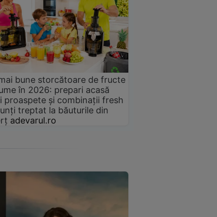
mai bune storcătoare de fructe
gume în 2026: prepari acasă
i proaspete și combinații fresh
unți treptat la băuturile din
rț
adevarul.ro