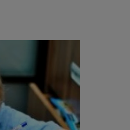
e
Psiho