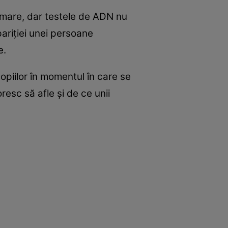
te mare, dar testele de ADN nu
pariţiei unei persoane
e.
opiilor în momentul în care se
esc să afle şi de ce unii