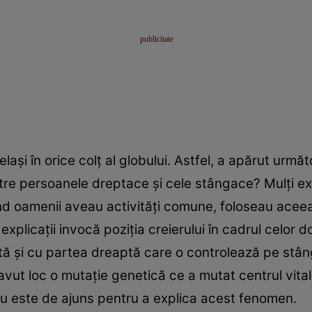
laşi în orice colţ al globului. Astfel, a apărut urmă
tre persoanele dreptace şi cele stângace? Mulţi ex
ând oamenii aveau activităţi comune, foloseau acee
 explicaţii invocă poziţia creierului în cadrul celor
ă şi cu partea dreaptă care o controlează pe stâng
 avut loc o mutaţie genetică ce a mutat centrul vital 
nu este de ajuns pentru a explica acest fenomen.