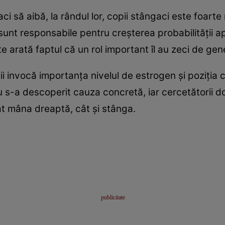
aci să aibă, la rândul lor, copii stângaci este foar
 sunt responsabile pentru creşterea probabilităţii a
e arată faptul că un rol important îl au zeci de gen
i invocă importanţa nivelul de estrogen şi poziţia c
 s-a descoperit cauza concretă, iar cercetătorii dor
tât mâna dreaptă, cât şi stânga.