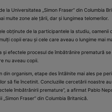
i de la Universitatea „Simon Fraser“ din Columbia Br
 multe zone ale ţării, dar şi lungimea telomerilor.
le obţinute de la participantele la studiu, oamenii d
ulţi copii erau şi cele care aveau o lungime mai ma
 şi efectele procesul de îmbătrânire prematură se
re nu aveau copii.
n din organism, etape des întâlnite mai ales pe peri
or să fie încetinit. Concluziile cercetării noastre a
fectele îmbătrânirii premature“, a afirmat Pablo Nep
ii „Simon Fraser“ din Columbia Britanică.