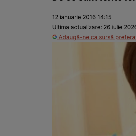
Prevenție și tratament
Remedii naturiste
Medicii răspu
12 ianuarie 2016 14:15
Ultima actualizare:
26 iulie 202
Adaugă-ne ca sursă preferat