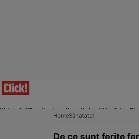
Ultima Oră!
Trending
Actualitate
Vedete
Video
Prime Ti
Home
Sănătate!
De ce sunt ferite fe