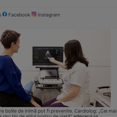
s
Facebook
Instagram
e bolile de inimă pot fi prevenite. Cardiolog: „Cei mai
e risc țin de stilul nostru de viață”
adevarul.ro