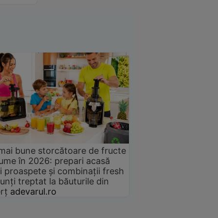
mai bune storcătoare de fructe
gume în 2026: prepari acasă
i proaspete și combinații fresh
unți treptat la băuturile din
rț
adevarul.ro