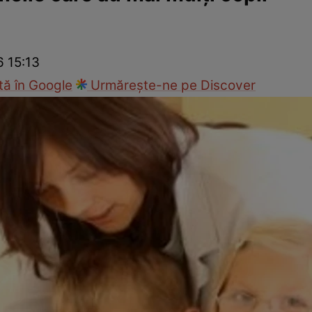
nd
Viața sexuală
Specialiști
Ce te doare?
Wellness
Famili
6 15:13
ă în Google
Urmărește-ne pe Discover