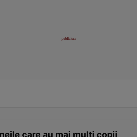
me
Sport
Stil de viață
Click! Pentru Femei
Click! Sănătate
meile care au mai mulţi copii