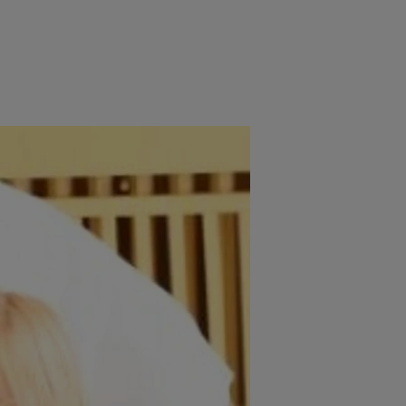
e
Psiho