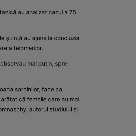
itanică au analizat cazul a 75
e ştiinţă au ajuns la concluzia
re a telomerilor.
 observau mai puţin, spre
oada sarcinilor, face ca
u arătat că femeile care au mai
omnaschy, autorul studiului şi