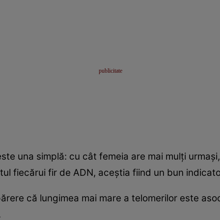
este una simplă: cu cât femeia are mai mulţi urmaşi,
ul fiecărui fir de ADN, aceştia fiind un bun indicator 
 părere că lungimea mai mare a telomerilor este aso
.