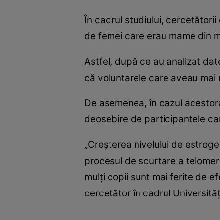
În cadrul studiului, cercetători
de femei care erau mame din mai
Astfel, după ce au analizat date
că voluntarele care aveau mai m
De asemenea, în cazul acestora
deosebire de participantele ca
„Creşterea nivelului de estroge
procesul de scurtare a telomeril
mulţi copii sunt mai ferite de e
cercetător în cadrul Universităţ