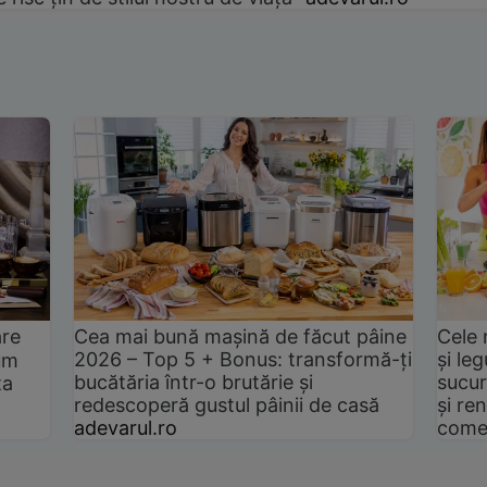
are
Cea mai bună mașină de făcut pâine
Cele 
2026 – Top 5 + Bonus: transformă-ți
și le
um
bucătăria într-o brutărie și
sucur
ta
redescoperă gustul pâinii de casă
și ren
adevarul.ro
come