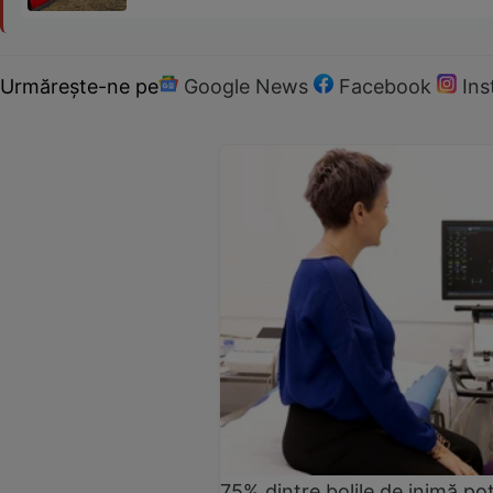
Urmărește-ne pe
Google News
Facebook
In
75% dintre bolile de inimă pot