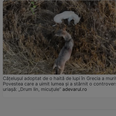
Cățelușul adoptat de o haită de lupi în Grecia a muri
Povestea care a uimit lumea și a stârnit o controver
uriașă: „Drum lin, micuțule”
adevarul.ro