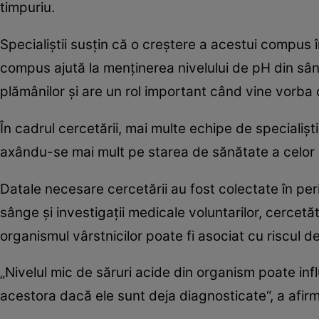
timpuriu.
Specialiştii susţin că o creştere a acestui compus 
compus ajută la menţinerea nivelului de pH din sânge
plămânilor şi are un rol important când vine vorba
În cadrul cercetării, mai multe echipe de specialişt
axându-se mai mult pe starea de sănătate a celor
Datale necesare cercetării au fost colectate în p
sânge şi investigaţii medicale voluntarilor, cercetăt
organismul vârstnicilor poate fi asociat cu riscul d
„Nivelul mic de săruri acide din organism poate inf
acestora dacă ele sunt deja diagnosticate“, a afir