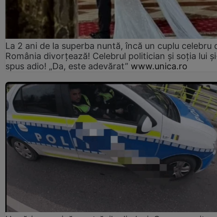
La 2 ani de la superba nuntă, încă un cuplu celebru 
România divorțează! Celebrul politician și soția lui ș
spus adio! „Da, este adevărat”
www.unica.ro