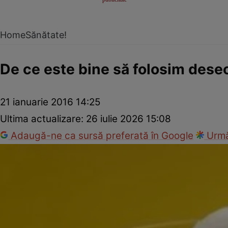
Home
Sănătate!
De ce este bine să folosim deseo
21 ianuarie 2016 14:25
Ultima actualizare:
26 iulie 2026 15:08
Adaugă-ne ca sursă preferată în Google
Urmă