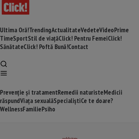
Ultima Oră!
Trending
Actualitate
Vedete
Video
Prime
Time
Sport
Stil de viață
Click! Pentru Femei
Click!
Sănătate
Click! Poftă Bună!
Contact
Prevenție și tratament
Remedii naturiste
Medicii
răspund
Viața sexuală
Specialiști
Ce te doare?
Wellness
Familie
Psiho