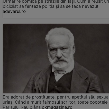
Urmărire comică pe străzile din Iași. Cum a reușit u
biciclist să fenteze poliția și să se facă nevăzut
adevarul.ro
Era adorat de prostituate, pentru apetitul său sexua
uriaș. Când a murit faimosul scriitor, toate cocotele
Parisului l-au plâns
okmagazine.ro