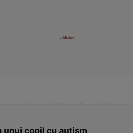
me
Sport
Stil de viață
Click! Pentru Femei
Click! Sănătate
 unui copil cu autism