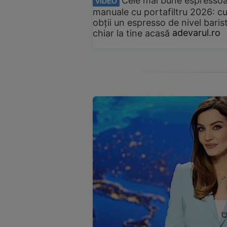
Cele mai bune espresso
VIDEO
manuale cu portafiltru 2026: c
obții un espresso de nivel baris
chiar la tine acasă
adevarul.ro