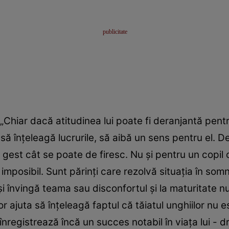
„Chiar dacă atitudinea lui poate fi deranjantă pentru
 să înţeleagă lucrurile, să aibă un sens pentru el. 
n gest cât se poate de firesc. Nu şi pentru un copil c
imposibil. Sunt părinţi care rezolvă situaţia în som
şi învingă teama sau disconfortul şi la maturitate n
vor ajuta să înţeleagă faptul că tăiatul unghiilor nu 
 înregistrează încă un succes notabil în viaţa lui -