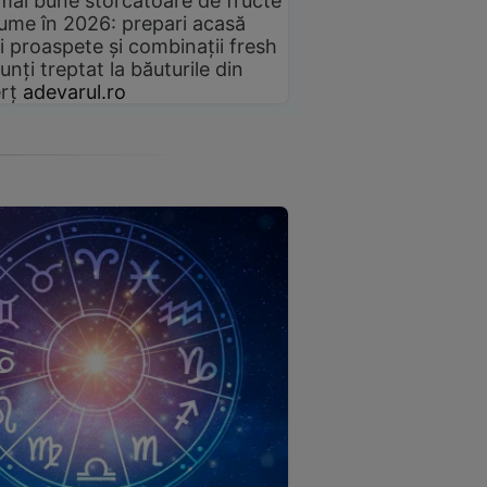
mai bune storcătoare de fructe
gume în 2026: prepari acasă
i proaspete și combinații fresh
unți treptat la băuturile din
rț
adevarul.ro