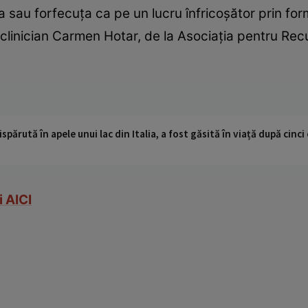
 sau forfecuţa ca pe un lucru înfricoşător prin for
l clinician Carmen Hotar, de la Asociaţia pentru Rec
ispărută în apele unui lac din Italia, a fost găsită în viață după cin
i AICI