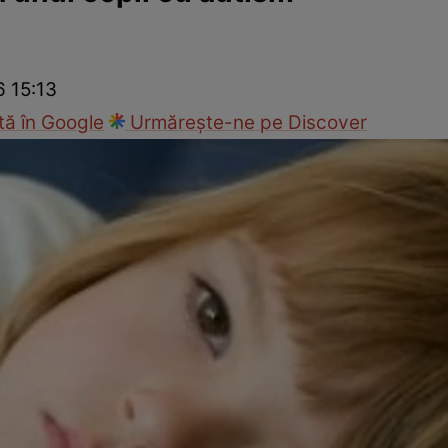
nd
Viața sexuală
Specialiști
Ce te doare?
Wellness
Famili
6 15:13
ă în Google
Urmărește-ne pe Discover