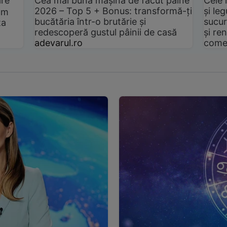
are
Cea mai bună mașină de făcut pâine
Cele 
2026 – Top 5 + Bonus: transformă-ți
și le
um
bucătăria într-o brutărie și
sucur
ta
redescoperă gustul pâinii de casă
și ren
adevarul.ro
come