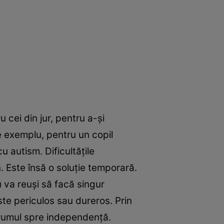
 cei din jur, pentru a-şi
De exemplu, pentru un copil
u autism. Dificultăţile
n. Este însă o soluţie temporară.
u va reuşi să facă singur
este periculos sau dureros. Prin
 drumul spre independenţă.