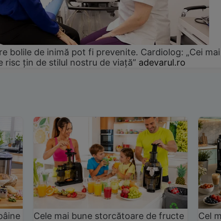
e bolile de inimă pot fi prevenite. Cardiolog: „Cei mai
e risc țin de stilul nostru de viață”
adevarul.ro
pâine
Cele mai bune storcătoare de fructe
Cel m