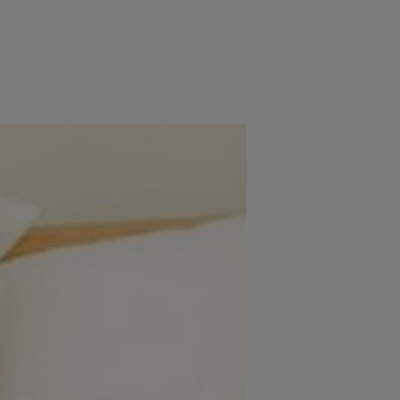
e
Psiho