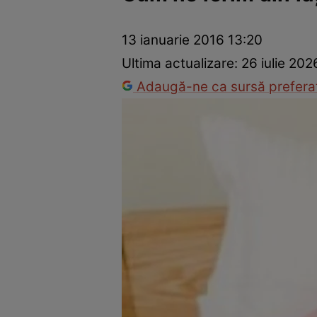
Prevenție și tratament
Remedii naturiste
Medicii răspu
13 ianuarie 2016 13:20
Ultima actualizare:
26 iulie 202
Adaugă-ne ca sursă preferat