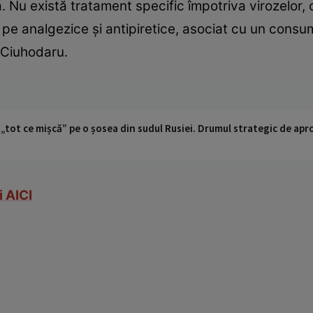
. Nu există tratament specific împotriva virozelor, 
at pe analgezice şi antipiretice, asociat cu un cons
. Ciuhodaru.
 „tot ce mișcă” pe o șosea din sudul Rusiei. Drumul strategic de ap
i AICI