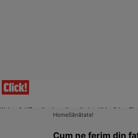
Ultima Oră!
Trending
Actualitate
Vedete
Video
Prime Ti
Home
Sănătate!
Cum ne ferim din faţ