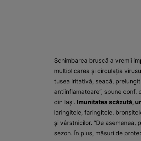
Schimbarea bruscă a vremii imp
multiplicarea şi circulaţia viru
tusea iritativă, seacă, prelung
antiinflamatoare”, spune conf. 
din Iaşi.
Imunitatea scăzută, u
laringitele, faringitele, bronşi
şi vârstnicilor. “De asemenea, 
sezon. În plus, măsuri de prote