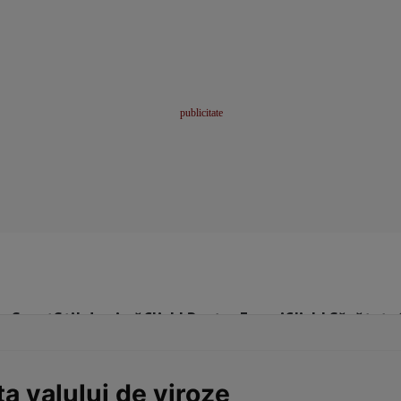
me
Sport
Stil de viață
Click! Pentru Femei
Click! Sănătate
a valului de viroze