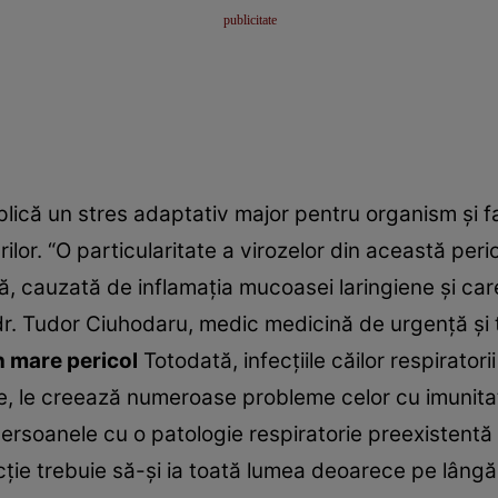
lică un stres adaptativ major pentru organism şi f
surilor. “O particularitate a virozelor din această pe
ită, cauzată de inflamaţia mucoasei laringiene şi c
dr. Tudor Ciuhodaru, medic medicină de urgenţă şi to
n mare pericol
Totodată, infecţiile căilor respiratori
tele, le creează numeroase probleme celor cu imunita
persoanele cu o patologie respiratorie preexistentă
cţie trebuie să-şi ia toată lumea deoarece pe lângă