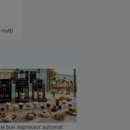
 mulți
ai bun espressor automat