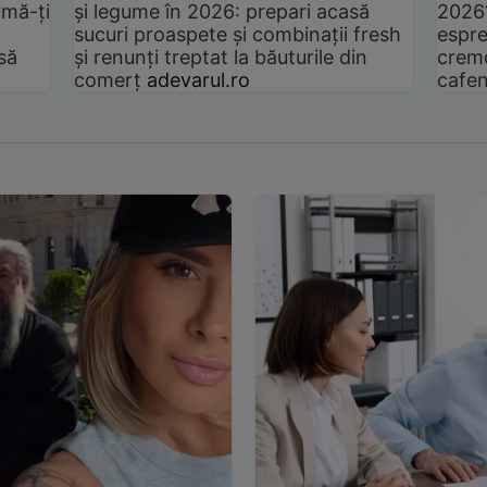
rmă-ți
și legume în 2026: prepari acasă
2026
sucuri proaspete și combinații fresh
espre
să
și renunți treptat la băuturile din
cremo
comerț
adevarul.ro
cafen