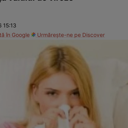
nd
Viața sexuală
Specialiști
Ce te doare?
Wellness
Famili
6 15:13
ă în Google
Urmărește-ne pe Discover