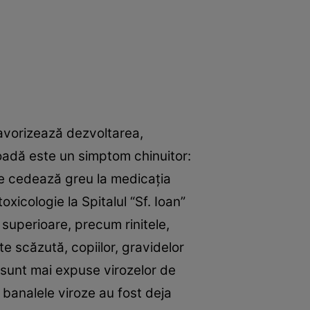
avorizează dezvoltarea,
rioadă este un simptom chinuitor:
are cedează greu la medicaţia
xicologie la Spitalul “Sf. Ioan”
i superioare, precum rinitele,
te scăzută, copiilor, gravidelor
 sunt mai expuse virozelor de
 banalele viroze au fost deja