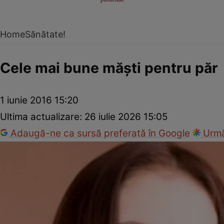
Home
Sănătate!
Cele mai bune măşti pentru păr
1 iunie 2016 15:20
Ultima actualizare:
26 iulie 2026 15:05
Adaugă-ne ca sursă preferată în Google
Urmă