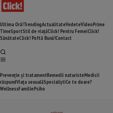
Ultima Oră!
Trending
Actualitate
Vedete
Video
Prime
Time
Sport
Stil de viață
Click! Pentru Femei
Click!
Sănătate
Click! Poftă Bună!
Contact
Prevenție și tratament
Remedii naturiste
Medicii
răspund
Viața sexuală
Specialiști
Ce te doare?
Wellness
Familie
Psiho