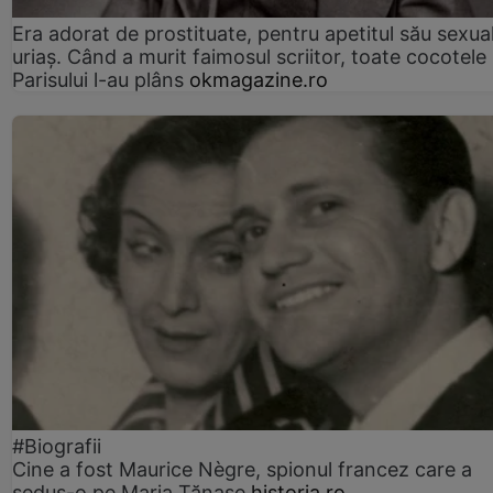
Era adorat de prostituate, pentru apetitul său sexua
uriaș. Când a murit faimosul scriitor, toate cocotele
Parisului l-au plâns
okmagazine.ro
#Biografii
Cine a fost Maurice Nègre, spionul francez care a
sedus-o pe Maria Tănase
historia.ro