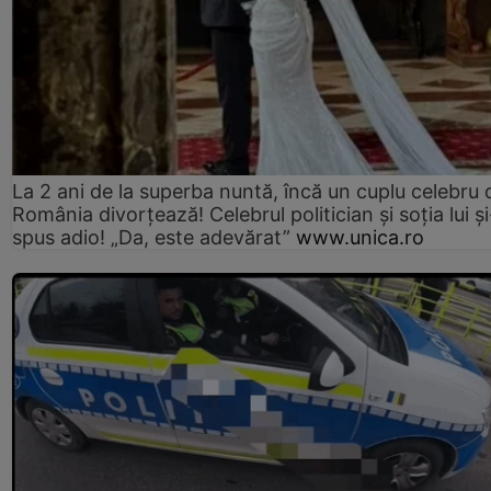
La 2 ani de la superba nuntă, încă un cuplu celebru 
România divorțează! Celebrul politician și soția lui ș
spus adio! „Da, este adevărat”
www.unica.ro