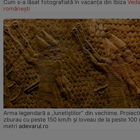
Cum s-a lăsat fotografiată în vacanța din Ibiza
Vede
românești
Arma legendară a „lunetiștilor” din vechime. Proiecti
zburau cu peste 150 km/h și loveau de la peste 100 
metri
adevarul.ro