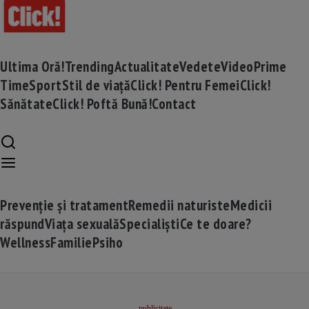
Ultima Oră!
Trending
Actualitate
Vedete
Video
Prime
Time
Sport
Stil de viață
Click! Pentru Femei
Click!
Sănătate
Click! Poftă Bună!
Contact
Prevenție și tratament
Remedii naturiste
Medicii
răspund
Viața sexuală
Specialiști
Ce te doare?
Wellness
Familie
Psiho