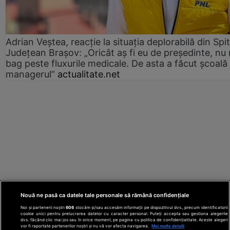
Adrian Veștea, reacție la situația deplorabilă din Spit
Județean Brașov: „Oricât aș fi eu de președinte, nu
bag peste fluxurile medicale. De asta a făcut școală
managerul”
actualitate.net
Nouă ne pasă ca datele tale personale să rămână confidențiale
Noi și partenerii noștri
606
stocăm și/sau accesăm informații pe dispozitivul dvs., precum identificatorii
cookie unici pentru prelucrarea datelor cu caracter personal. Puteți accepta sau gestiona alegerile
dvs. făcând clic mai jos sau în orice moment, pe pagina cu politica de confidențialitate. Aceste alegeri
vor fi raportate partenerilor noștri și nu vă vor afecta navigarea.
Mai multe detalii