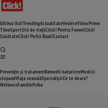
Ultima Oră!
Trending
Actualitate
Vedete
Video
Prime
Time
Sport
Stil de viață
Click! Pentru Femei
Click!
Sănătate
Click! Poftă Bună!
Contact
Prevenție și tratament
Remedii naturiste
Medicii
răspund
Viața sexuală
Specialiști
Ce te doare?
Wellness
Familie
Psiho