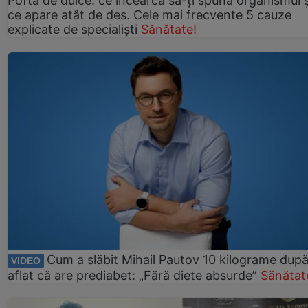
Pofta de dulce: ce încearcă să-ți spună organismul ș
ce apare atât de des. Cele mai frecvente 5 cauze
explicate de specialiști
Sănătate!
Cum a slăbit Mihail Pautov 10 kilograme după
VIDEO
aflat că are prediabet: „Fără diete absurde”
Sănătat