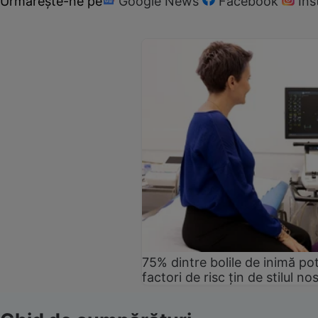
Urmărește-ne pe
Google News
Facebook
In
75% dintre bolile de inimă pot
factori de risc țin de stilul no