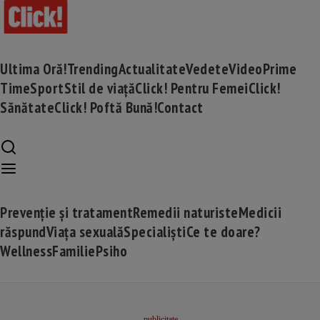
Ultima Oră!
Trending
Actualitate
Vedete
Video
Prime
Time
Sport
Stil de viață
Click! Pentru Femei
Click!
Sănătate
Click! Poftă Bună!
Contact
Prevenție și tratament
Remedii naturiste
Medicii
răspund
Viața sexuală
Specialiști
Ce te doare?
Wellness
Familie
Psiho