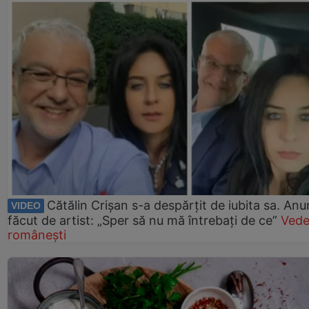
Cătălin Crișan s-a despărțit de iubita sa. Anu
VIDEO
făcut de artist: „Sper să nu mă întrebați de ce”
Vede
românești