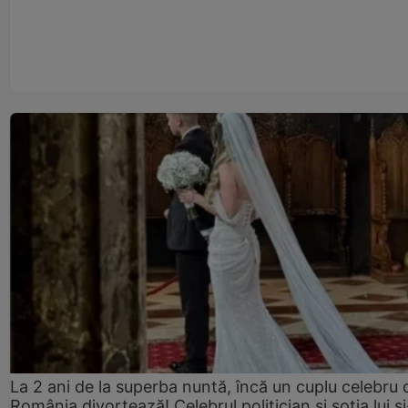
La 2 ani de la superba nuntă, încă un cuplu celebru 
România divorțează! Celebrul politician și soția lui ș