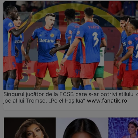
Singurul jucător de la FCSB care s-ar potrivi stilului 
joc al lui Tromso. „Pe el l-aș lua”
www.fanatik.ro