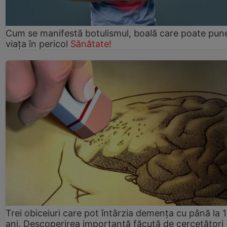
Cum se manifestă botulismul, boală care poate pun
viaţa în pericol
Sănătate!
Trei obiceiuri care pot întârzia demența cu până la 
ani. Descoperirea importantă făcută de cercetători