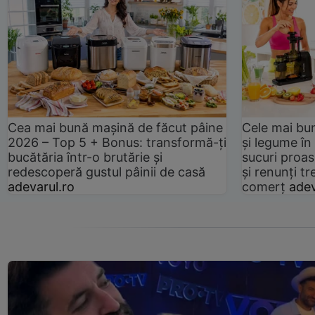
Cea mai bună mașină de făcut pâine
Cele mai bu
2026 – Top 5 + Bonus: transformă-ți
și legume în
bucătăria într-o brutărie și
sucuri proas
redescoperă gustul pâinii de casă
și renunți tr
adevarul.ro
comerț
adev