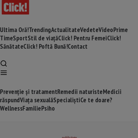
Ultima Oră!
Trending
Actualitate
Vedete
Video
Prime
Time
Sport
Stil de viață
Click! Pentru Femei
Click!
Sănătate
Click! Poftă Bună!
Contact
Prevenție și tratament
Remedii naturiste
Medicii
răspund
Viața sexuală
Specialiști
Ce te doare?
Wellness
Familie
Psiho