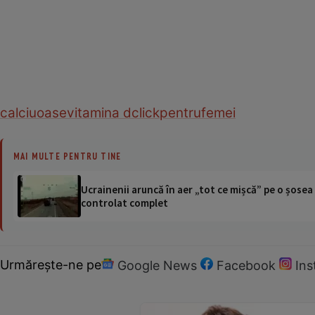
calciu
oase
vitamina d
clickpentrufemei
MAI MULTE PENTRU TINE
Ucrainenii aruncă în aer „tot ce mișcă” pe o șose
controlat complet
Urmărește-ne pe
Google News
Facebook
In