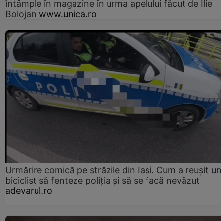
întâmple în magazine în urma apelului făcut de Ilie
Bolojan
www.unica.ro
Urmărire comică pe străzile din Iași. Cum a reușit u
biciclist să fenteze poliția și să se facă nevăzut
adevarul.ro