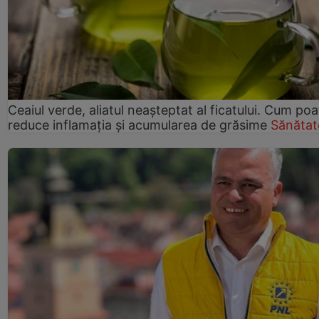
Ceaiul verde, aliatul neașteptat al ficatului. Cum poa
reduce inflamația și acumularea de grăsime
Sănătat