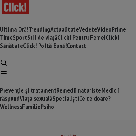
Ultima Oră!
Trending
Actualitate
Vedete
Video
Prime
Time
Sport
Stil de viață
Click! Pentru Femei
Click!
Sănătate
Click! Poftă Bună!
Contact
Prevenție și tratament
Remedii naturiste
Medicii
răspund
Viața sexuală
Specialiști
Ce te doare?
Wellness
Familie
Psiho