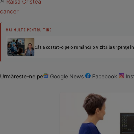
Raisa Cristea
cancer
MAI MULTE PENTRU TINE
Cât a costat-o pe o româncă o vizită la urgențe în
Urmărește-ne pe
Google News
Facebook
In