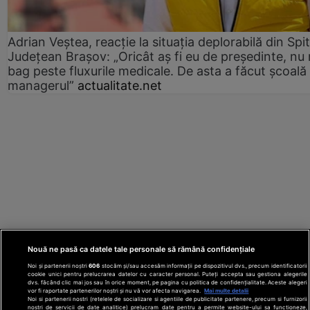
Adrian Veștea, reacție la situația deplorabilă din Spit
Județean Brașov: „Oricât aș fi eu de președinte, nu
bag peste fluxurile medicale. De asta a făcut școală
managerul”
actualitate.net
Nouă ne pasă ca datele tale personale să rămână confidențiale
Noi și partenerii noștri
606
stocăm și/sau accesăm informații pe dispozitivul dvs., precum identificatorii
cookie unici pentru prelucrarea datelor cu caracter personal. Puteți accepta sau gestiona alegerile
dvs. făcând clic mai jos sau în orice moment, pe pagina cu politica de confidențialitate. Aceste alegeri
vor fi raportate partenerilor noștri și nu vă vor afecta navigarea.
Mai multe detalii
Noi si partenerii nostri (retelele de socializare si agentiile de publicitate partenere, precum si furnizorii
nostri de servicii de date analitice) prelucram date pentru a permite website-ului sa functioneze,