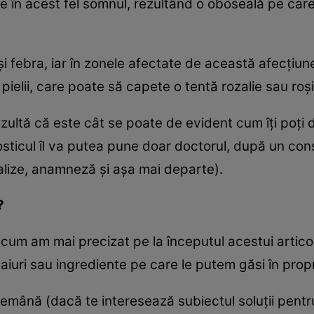
ze în acest fel somnul, rezultând o oboseală pe care
febra, iar în zonele afectate de această afecţiune
pielii, care poate să capete o tentă rozalie sau roşi
ezultă că este cât se poate de evident cum îţi poţ
osticul îl va putea pune doar doctorul, după un co
alize, anamneză şi aşa mai departe).
?
um am mai precizat pe la începutul acestui articol, 
eaiuri sau ingrediente pe care le putem găsi în prop
demână (dacă te interesează subiectul soluţii pent