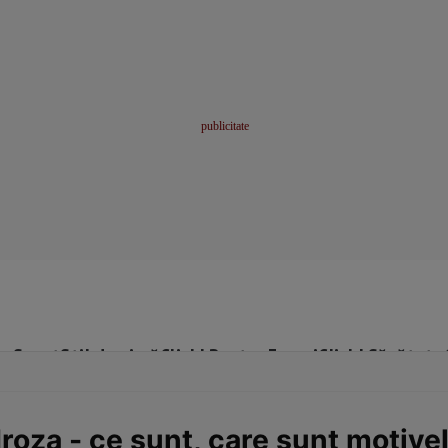
me
Sport
Stil de viață
Click! Pentru Femei
Click! Sănătate
droza - ce sunt, care sunt motive