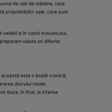
sumul de ulei de măsline, care
ază proprietăţilor sale, care sunt
d valabil şi în cazul busuiocului,
 preparam salate ori diferite
r această este o boală cronică,
oararea discului moale
 duce, în final, la iritarea