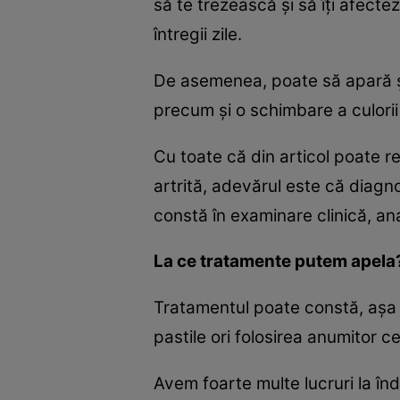
să te trezească şi să îţi afecte
întregii zile.
De asemenea, poate să apară şi 
precum şi o schimbare a culorii 
Cu toate că din articol poate r
artrită, adevărul este că diagn
constă în examinare clinică, an
La ce tratamente putem apela
Tratamentul poate constă, aşa c
pastile ori folosirea anumitor c
Avem foarte multe lucruri la în