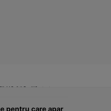
Click! Poftă Bună!
Contact
le pentru care apar