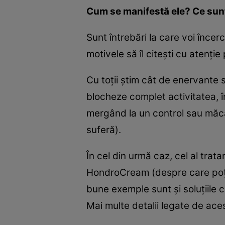
Cum se manifestă ele? Ce sunt
Sunt întrebări la care voi înce
motivele să îl citeşti cu atenţie 
Cu toţii ştim cât de enervante s
blocheze complet activitatea, î
mergând la un control sau măcar
suferă).
În cel din urmă caz, cel al tra
HondroCream (despre care poţi 
bune exemple sunt şi soluţiile c
Mai multe detalii legate de aces