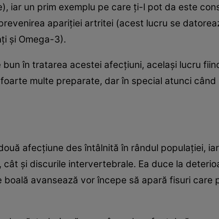
e), iar un prim exemplu pe care ţi-l pot da este con
n prevenirea apariţiei artritei (acest lucru se datore
ţi şi Omega-3).
e bun în tratarea acestei afecţiuni, acelaşi lucru fiin
n foarte multe preparate, dar în special atunci când
ă afecţiune des întâlnită în rândul populaţiei, ia
 cât şi discurile intervertebrale. Ea duce la deteri
 boală avansează vor începe să apară fisuri care pot