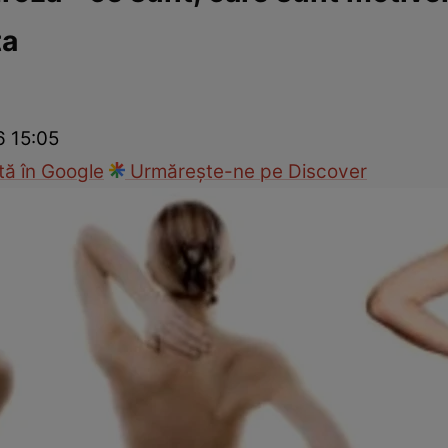
ta
nd
Viața sexuală
Specialiști
Ce te doare?
Wellness
Famili
6 15:05
ă în Google
Urmărește-ne pe Discover