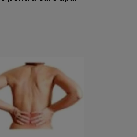
e
Psiho