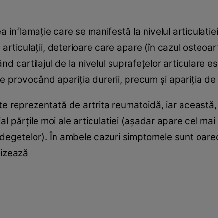
ea inflamaţie care se manifestă la nivelul articulat
 articulaţii, deterioare care apare (în cazul osteoar
ând cartilajul de la nivelul suprafeţelor articulare e
e provocând apariţia durerii, precum şi apariţia de l
te reprezentată de artrita reumatoidă, iar această
l părţile moi ale articulatiei (aşadar apare cel mai f
 a degetelor). În ambele cazuri simptomele sunt oare
rizează