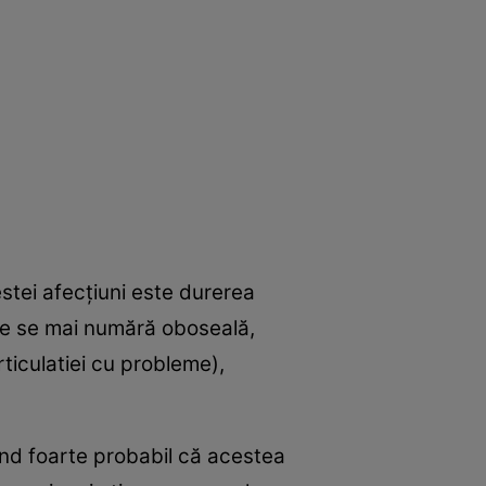
stei afecţiuni este durerea
nte se mai numără oboseală,
rticulatiei cu probleme),
fiind foarte probabil că acestea