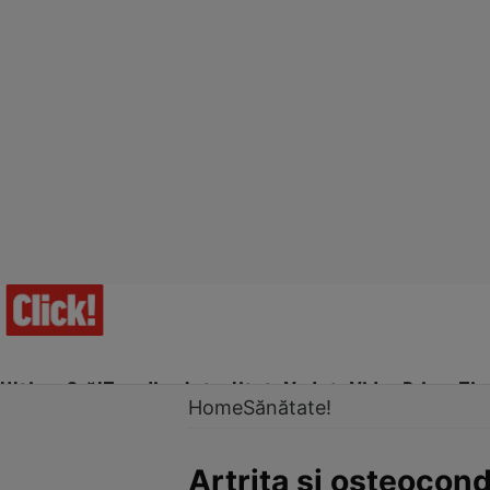
Ultima Oră!
Trending
Actualitate
Vedete
Video
Prime Ti
Home
Sănătate!
Artrita şi osteocon