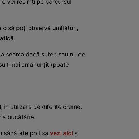
 o vei resimţi pe parcursul
 o să poţi observă umflături,
atică.
i da seama dacă suferi sau nu de
nsult mai amănunţit (poate
în utilizare de diferite creme,
ria bucătărie.
ru sănătate poţi sa
vezi aici
şi