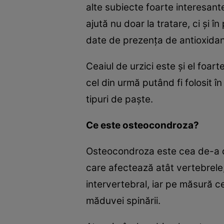
alte subiecte foarte interesant
ajută nu doar la tratare, ci şi î
date de prezenţa de antioxidan
Ceaiul de urzici este şi el foart
cel din urmă putând fi folosit î
tipuri de paşte.
Ce este osteocondroza?
Osteocondroza este cea de-a dou
care afectează atât vertebrele,
intervertebral, iar pe măsură ce
măduvei spinării.