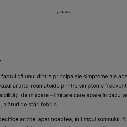
?
faptul că unul dintre principalele simptome ale ace
 cazul artritei reumatoide printre simptome frecve
ibilităţii de mişcare – limitare care apare în cazul a
alături de stări febrile.
specifice artritei apar noaptea, în timpul somnului, 