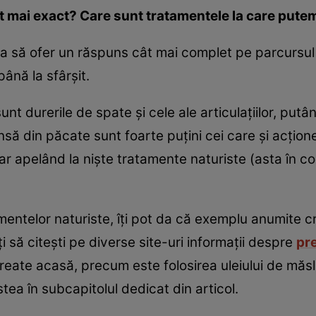
 mai exact? Care sunt tratamentele la care pute
rca să ofer un răspuns cât mai complet pe parcursul 
până la sfârşit.
unt durerile de spate şi cele ale articulaţiilor, putâ
nsă din păcate sunt foarte puţini cei care şi acţion
 apelând la nişte tratamente naturiste (asta în cond
tamentelor naturiste, îţi pot da că exemplu anumite
să citeşti pe diverse site-uri informaţii despre
pre
reate acasă, precum este folosirea uleiului de măslin
tea în subcapitolul dedicat din articol.