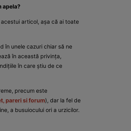
m apela?
acestui articol, aşa că ai toate
nd în unele cazuri chiar să ne
ează în această privinţa,
iţiile în care ştiu de ce
 creme, precum este
t, pareri si forum
), dar la fel de
e, a busuiocului ori a urzicilor.