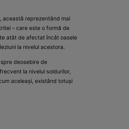
iei, această reprezentând mai
tritei – care este o formă de
ste atât de afectat încât oasele
eziuni la nivelul acestora.
, spre deosebire de
recvent la nivelul soldurilor,
cum aceleaşi, existând totuşi