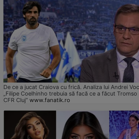
De ce a jucat Craiova cu frică. Analiza lui Andrei Voc
„Filipe Coelhinho trebuia să facă ce a făcut Tromso
CFR Cluj”
www.fanatik.ro