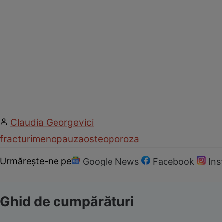
Claudia Georgevici
fracturi
menopauza
osteoporoza
Urmărește-ne pe
Google News
Facebook
In
Ghid de cumpărături