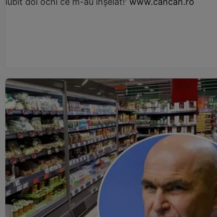
iubit doi ochi ce m-au înșelat!'
www.cancan.ro