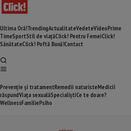
Ultima Oră!
Trending
Actualitate
Vedete
Video
Prime
Time
Sport
Stil de viață
Click! Pentru Femei
Click!
Sănătate
Click! Poftă Bună!
Contact
Prevenție și tratament
Remedii naturiste
Medicii
răspund
Viața sexuală
Specialiști
Ce te doare?
Wellness
Familie
Psiho