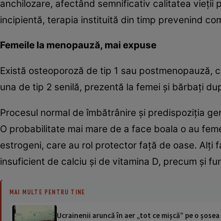
anchilozare, afectând semnificativ calitatea vieţii p
incipientă, terapia instituită din timp prevenind com
Femeile la menopauză, mai expuse
Există osteoporoză de tip 1 sau postmenopauză, car
una de tip 2 senilă, prezentă la femei şi bărbaţi du
Procesul normal de îmbătrânire şi predispoziţia gen
O probabilitate mai mare de a face boala o au feme
estrogeni, care au rol protector faţă de oase. Alţi fa
insuficient de calciu şi de vitamina D, precum şi fu
MAI MULTE PENTRU TINE
Ucrainenii aruncă în aer „tot ce mișcă” pe o șose