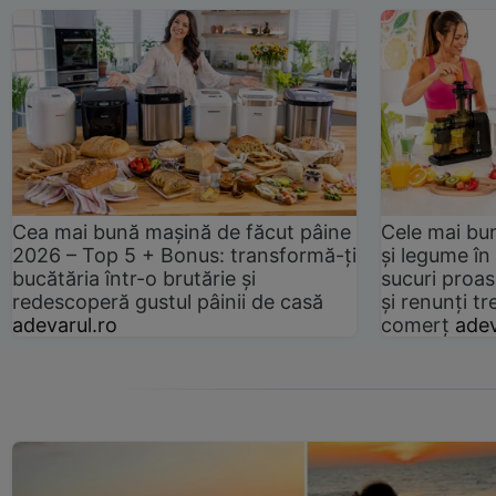
Cea mai bună mașină de făcut pâine
Cele mai bu
2026 – Top 5 + Bonus: transformă-ți
și legume în
bucătăria într-o brutărie și
sucuri proas
redescoperă gustul pâinii de casă
și renunți tr
adevarul.ro
comerț
adev