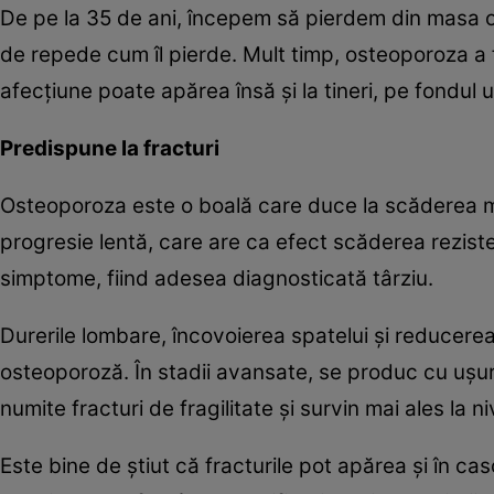
De pe la 35 de ani, începem să pierdem din masa os
de repede cum îl pierde. Mult timp, osteoporoza a 
afecţiune poate apărea însă şi la tineri, pe fondul
Predispune la fracturi
Osteoporoza este o boală care duce la scăderea mase
progresie lentă, care are ca efect scăderea reziste
simptome, fiind adesea diagnosticată târziu.
Durerile lombare, încovoierea spatelui şi reducere
osteoporoză. În stadii avansate, se produc cu uşurin
numite fracturi de fragilitate şi survin mai ales la ni
Este bine de ştiut că fracturile pot apărea şi în 