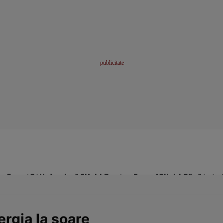
me
Sport
Stil de viață
Click! Pentru Femei
Click! Sănătate
ergia la soare