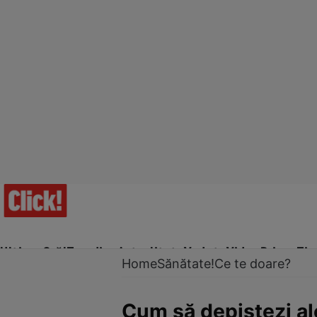
Ultima Oră!
Trending
Actualitate
Vedete
Video
Prime Ti
Home
Sănătate!
Ce te doare?
Cum să depistezi al