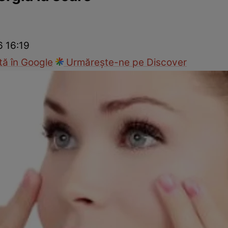
nd
Viața sexuală
Specialiști
Ce te doare?
Wellness
Famili
6 16:19
ă în Google
Urmărește-ne pe Discover