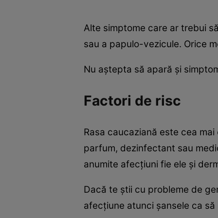
Alte simptome care ar trebui să
sau a papulo-vezicule. Orice mo
Nu aştepta să apară şi simptom
Factori de risc
Rasa caucaziană este cea mai e
parfum, dezinfectant sau medic
anumite afecţiuni fie ele şi der
Dacă te ştii cu probleme de ge
afecţiune atunci şansele ca să 