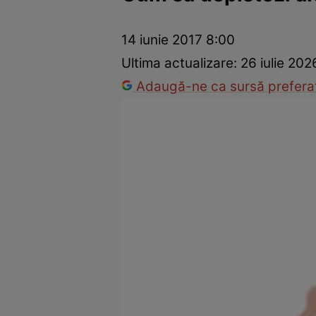
Prevenție și tratament
Remedii naturiste
Medicii răspu
14 iunie 2017 8:00
Ultima actualizare:
26 iulie 202
Adaugă-ne ca sursă preferat