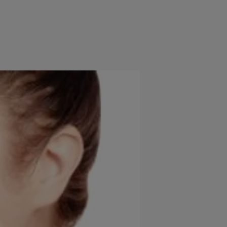
e
Psiho