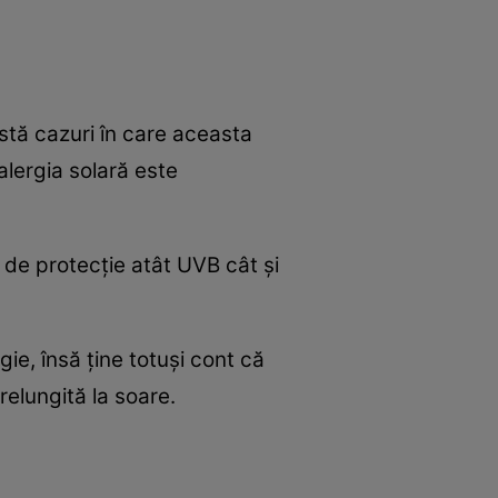
istă cazuri în care aceasta
alergia solară este
 de protecţie atât UVB cât şi
gie, însă ţine totuşi cont că
elungită la soare.