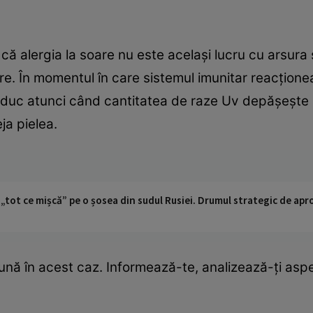
 că alergia la soare nu este acelaşi lucru cu arsura
re. În momentul în care sistemul imunitar reacţione
produc atunci când cantitatea de raze Uv depăşeşte n
ja pielea.
 „tot ce mișcă” pe o șosea din sudul Rusiei. Drumul strategic de ap
nă în acest caz. Informează-te, analizează-ţi aspect