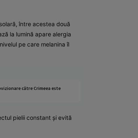
 solară, între acestea două
ază la lumină apare alergia
ivelul pe care melanina îl
rovizionare către Crimeea este
ul pielii constant şi evită