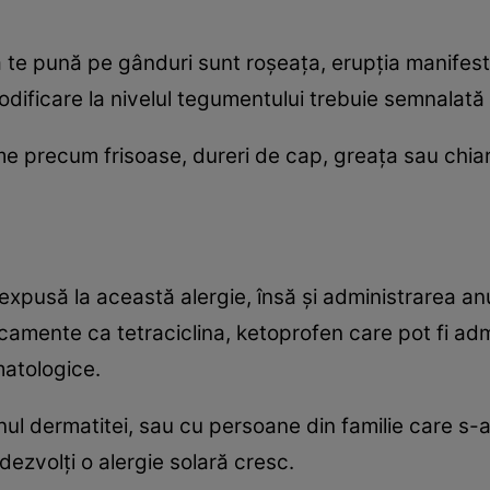
 te pună pe gânduri sunt roşeaţa, erupţia manifest
dificare la nivelul tegumentului trebuie semnalată 
e precum frisoase, dureri de cap, greaţa sau chiar
xpusă la această alergie, însă şi administrarea 
amente ca tetraciclina, ketoprofen care pot fi adm
matologice.
nul dermatitei, sau cu persoane din familie care s
dezvolţi o alergie solară cresc.