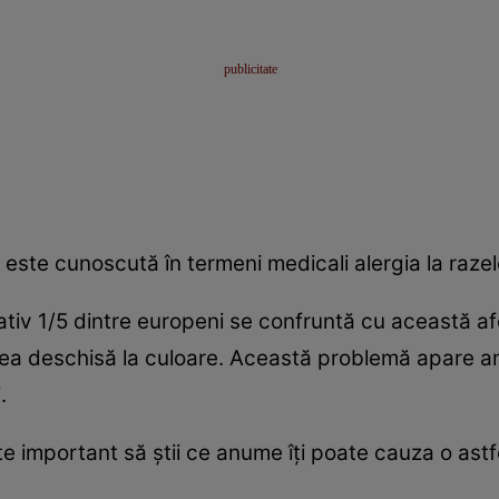
 este cunoscută în termeni medicali alergia la razel
ativ 1/5 dintre europeni se confruntă cu această a
lea deschisă la culoare. Această problemă apare an
.
este important să ştii ce anume îţi poate cauza o as