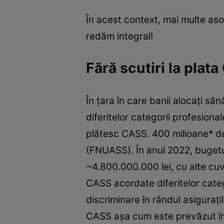
În acest context, mai multe asoc
redăm integral!
Fără scutiri la plat
În țara în care banii alocați săn
diferitelor categorii profesiona
plătesc CASS. 400 milioane* de 
(FNUASS). În anul 2022, bugetul
~4.800.000.000 lei, cu alte cuvi
CASS acordate diferitelor categ
discriminare în rândul asigurațil
CASS așa cum este prevăzut în