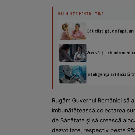
MAI MULTE PENTRU TINE
Cât câștigă, de fapt, un
Vrei să-ți schimbi medicu
Inteligența artificială
Rugăm Guvernul României să anul
îmbunătățească colectarea sume
de Sănătate și să crească aloc
dezvoltate, respectiv peste 9%