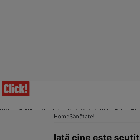
Ultima Oră!
Trending
Actualitate
Vedete
Video
Prime Ti
Home
Sănătate!
Iată cine este scutit