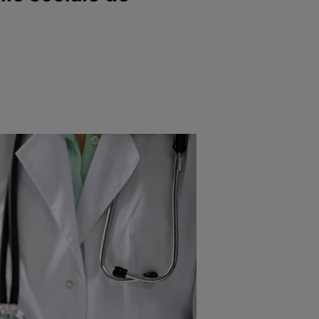
e
Psiho