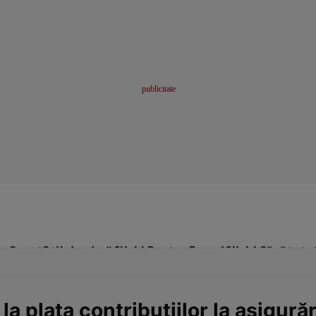
me
Sport
Stil de viață
Click! Pentru Femei
Click! Sănătate
 la plata contribuțiilor la asigură