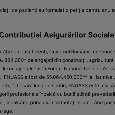
iaţii de pacienţi au formulat o petiţie pentru anula
a Contribuției Asigurărilor Social
ătății sunt insuficienți, Guvernul României continuă 
le. 884.680* de angajați din construcții, agricultură 
lei nu ajung lunar în Fondul Național Unic de Asig
 FNUASS a fost de 55.064.450.000** lei, iar nivelul 
nte, în fiecare lună de scutiri, FNUASS este mai săr
orii profesionale încalcă cu bună știință preveder
or, încălcând principiul solidarității și ignorând par
 lege.