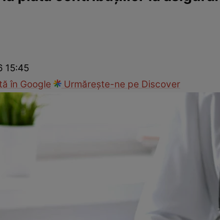
nd
Viața sexuală
Specialiști
Ce te doare?
Wellness
Famili
6 15:45
ă în Google
Urmărește-ne pe Discover