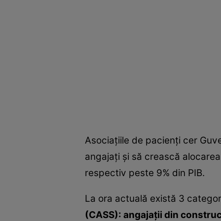
Asociațiile de pacienți cer Guv
angajaţi și să crească alocare
respectiv peste 9% din PIB.
La ora actuală există 3 categor
(CASS): angajații din construcț