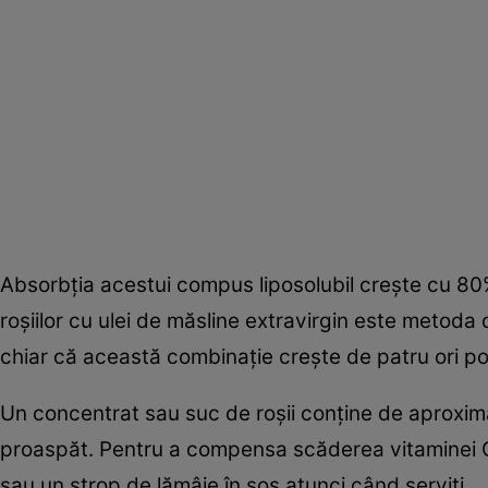
Absorbția acestui compus liposolubil crește cu 80
roșiilor cu ulei de măsline extravirgin este metod
chiar că această combinație crește de patru ori pot
Un concentrat sau suc de roşii conține de aproxima
proaspăt. Pentru a compensa scăderea vitaminei C 
sau un strop de lămâie în sos atunci când serviți.