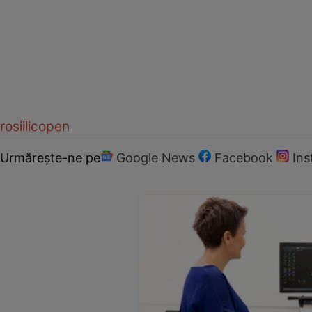
rosii
licopen
Urmărește-ne pe
Google News
Facebook
In