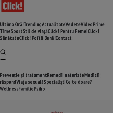
Ultima Oră!
Trending
Actualitate
Vedete
Video
Prime
Time
Sport
Stil de viață
Click! Pentru Femei
Click!
Sănătate
Click! Poftă Bună!
Contact
Prevenție și tratament
Remedii naturiste
Medicii
răspund
Viața sexuală
Specialiști
Ce te doare?
Wellness
Familie
Psiho