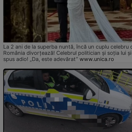
La 2 ani de la superba nuntă, încă un cuplu celebru 
România divorțează! Celebrul politician și soția lui ș
spus adio! „Da, este adevărat”
www.unica.ro