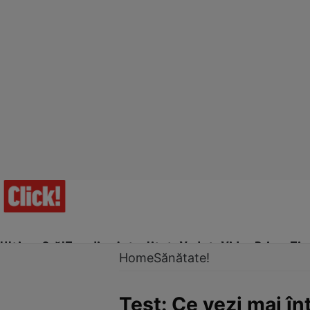
Ultima Oră!
Trending
Actualitate
Vedete
Video
Prime Ti
Home
Sănătate!
Test: Ce vezi mai înt