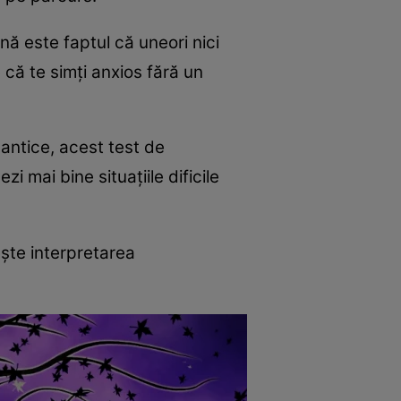
ă este faptul că uneori nici
 că te simți anxios fără un
mantice, acest test de
zi mai bine situațiile dificile
ește interpretarea