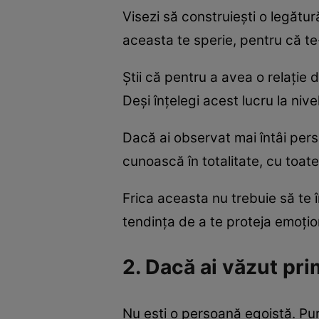
Visezi să construiești o legătu
aceasta te sperie, pentru că te
Știi că pentru a avea o relație 
Deși înțelegi acest lucru la nive
Dacă ai observat mai întâi pers
cunoască în totalitate, cu toate 
Frica aceasta nu trebuie să te î
tendința de a te proteja emoțio
2. Dacă ai văzut pri
Nu ești o persoană egoistă. Pur 