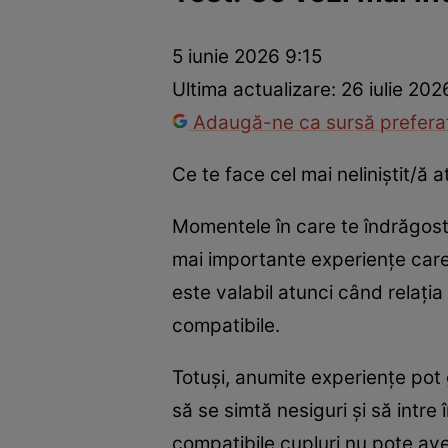
Prevenție și tratament
Remedii naturiste
Medicii răspu
5 iunie 2026 9:15
Ultima actualizare:
26 iulie 202
Adaugă-ne ca sursă preferat
Ce te face cel mai neliniștit/ă 
Momentele în care te îndrăgoste
mai importante experiențe care î
este valabil atunci când relația
compatibile.
Totuși, anumite experiențe pot g
să se simtă nesiguri și să intre
compatibile cupluri nu pote ave