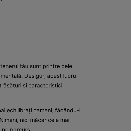
e
Psiho
tenerul tău sunt printre cele
i mentală. Desigur, acest lucru
răsături și caracteristici
ai echilibrați oameni, făcându-i
. Nimeni, nici măcar cele mai
e pe parcurs.