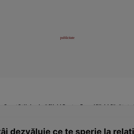
me
Sport
Stil de viață
Click! Pentru Femei
Click! Sănătate
âi dezvăluie ce te sperie la relați