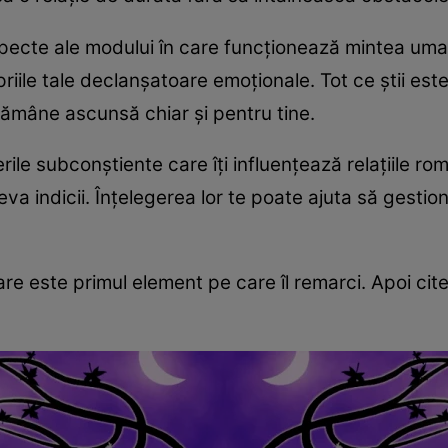
pecte ale modului în care funcționează mintea uman
iile tale declanșatoare emoționale. Tot ce știi este
rămâne ascunsă chiar și pentru tine.
rile subconștiente care îți influențează relațiile ro
eva indicii. Înțelegerea lor te poate ajuta să gestione
re este primul element pe care îl remarci. Apoi cit