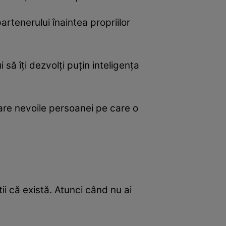
partenerului înaintea propriilor
 să îți dezvolți puțin inteligența
erare nevoile persoanei pe care o
tii că există. Atunci când nu ai