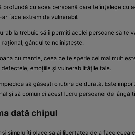
ră profundă cu acea persoană care te înțelege cu ad
-ar face extrem de vulnerabil.
durabilă trebuie să îi permiți acelei persoane să te v
l rațional, gândul te neliniștește.
oana cu mantie, ceea ce te sperie cel mai mult este
defectele, emoțiile și vulnerabilitățile tale.
mpiedice să găsești o iubire de durată. Este importa
nal și să comunici acest lucru persoanei de lângă t
ma dată chipul
și simplu îți place să ai libertatea de a face ceea c