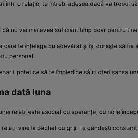
i într-o relație, te întrebi adesea dacă va trebui să 
a că nu vei mai avea suficient timp doar pentru tine
 care te înțelege cu adevărat și își dorește să fie 
țiu personal.
enarii ipotetice să te împiedice să îți oferi șansa une
ma dată luna
ei relații este asociat cu speranța, cu noile început
i relații vine la pachet cu griji. Te gândești constan