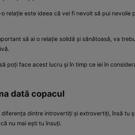
o relație este ideea că vei fi nevoit să pui nevoile 
ortant să ai o relație solidă și sănătoasă, va trebui
ivă.
însă poți face acest lucru și în timp ce iei în consid
ima dată copacul
iferența dintre introvertiți și extrovertiți, însă tu ș
 că nu mai ești tu însuți.