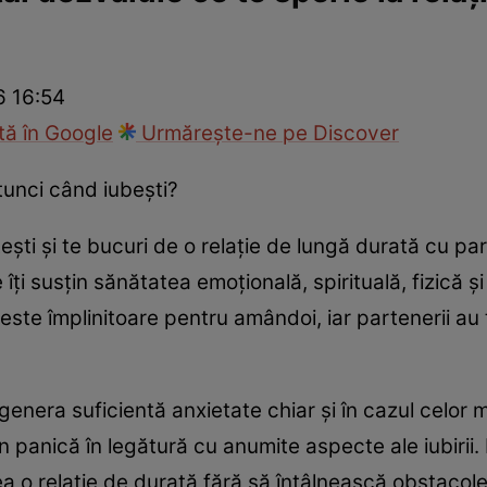
nd
Viața sexuală
Specialiști
Ce te doare?
Wellness
Famili
6 16:54
ă în Google
Urmărește-ne pe Discover
atunci când iubești?
ști și te bucuri de o relație de lungă durată cu par
ți susțin sănătatea emoțională, spirituală, fizică ș
 este împlinitoare pentru amândoi, iar partenerii au t
enera suficientă anxietate chiar și în cazul celor m
 în panică în legătură cu anumite aspecte ale iubirii
a o relație de durată fără să întâlnească obstacol