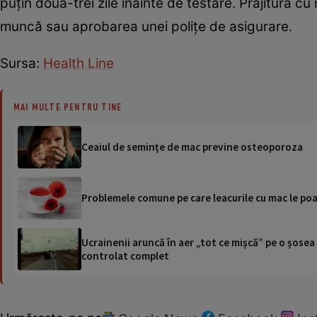
puțin două-trei zile înainte de testare. Prăjitura c
muncă sau aprobarea unei polițe de asigurare.
Sursa:
Health Line
MAI MULTE PENTRU TINE
Ceaiul de seminţe de mac previne osteoporoza
Problemele comune pe care leacurile cu mac le po
Ucrainenii aruncă în aer „tot ce mișcă” pe o șose
controlat complet