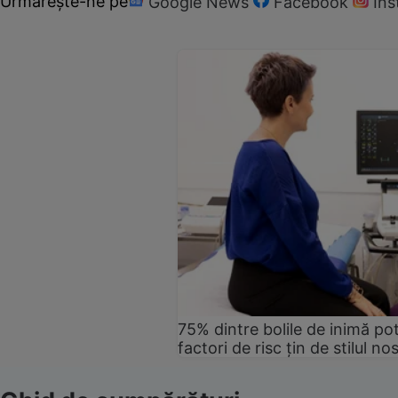
Urmărește-ne pe
Google News
Facebook
In
75% dintre bolile de inimă pot
factori de risc țin de stilul no