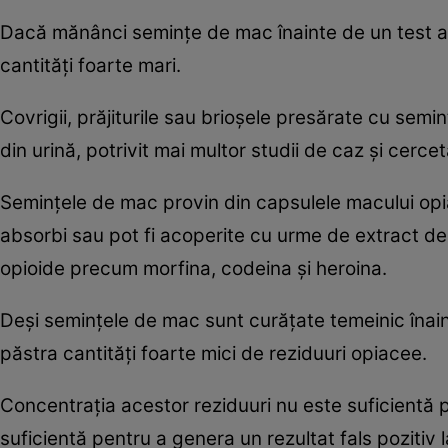
Dacă mănânci semințe de mac înainte de un test ant
cantități foarte mari.
Covrigii, prăjiturile sau brioșele presărate cu semi
din urină, potrivit mai multor studii de caz și cercet
Semințele de mac provin din capsulele macului opia
absorbi sau pot fi acoperite cu urme de extract de
opioide precum morfina, codeina și heroina.
Deși semințele de mac sunt curățate temeinic înain
păstra cantități foarte mici de reziduuri opiacee.
Concentrația acestor reziduuri nu este suficientă p
suficientă pentru a genera un rezultat fals pozitiv l