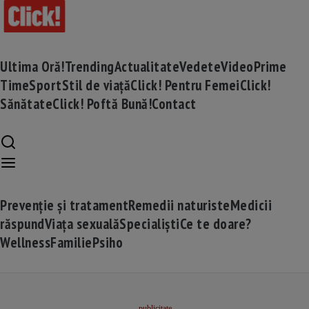
Ultima Oră!
Trending
Actualitate
Vedete
Video
Prime
Time
Sport
Stil de viață
Click! Pentru Femei
Click!
Sănătate
Click! Poftă Bună!
Contact
Prevenție și tratament
Remedii naturiste
Medicii
răspund
Viața sexuală
Specialiști
Ce te doare?
Wellness
Familie
Psiho