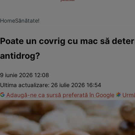
Home
Sănătate!
Poate un covrig cu mac să determ
antidrog?
9 iunie 2026 12:08
Ultima actualizare:
26 iulie 2026 16:54
Adaugă-ne ca sursă preferată în Google
Urmă