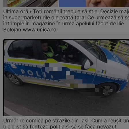
Ultima oră / Toți românii trebuie să știe! Decizie maj
în supermarketurile din toată țara! Ce urmează să s
întâmple în magazine în urma apelului făcut de Ilie
Bolojan
www.unica.ro
Urmărire comică pe străzile din Iași. Cum a reușit u
biciclist să fenteze poliția și să se facă nevăzut