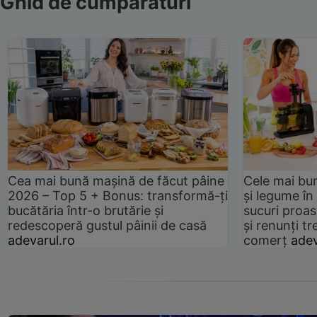
Ghid de cumpărături
Cea mai bună mașină de făcut pâine
Cele mai bu
2026 – Top 5 + Bonus: transformă-ți
și legume în
bucătăria într-o brutărie și
sucuri proas
redescoperă gustul pâinii de casă
și renunți tr
adevarul.ro
comerț
adev