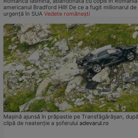
Românca Iasmina, abandonată cu copiii în România
americanul Bradford Hill! De ce a fugit milionarul de
urgență în SUA
Vedete românești
Mașină ajunsă în prăpastie pe Transfăgărășan, dup
clipă de neatenție a șoferului
adevarul.ro