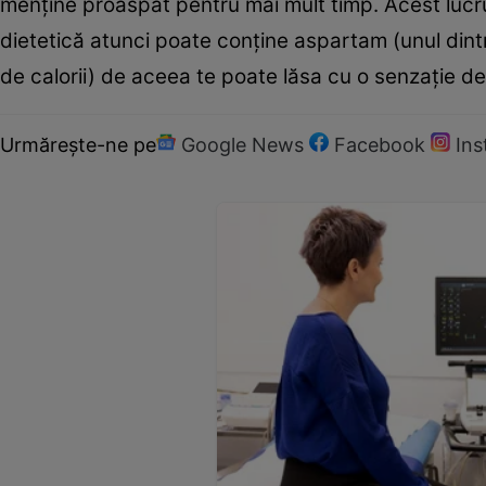
menține proaspăt pentru mai mult timp. Acest lucru
dietetică atunci poate conține aspartam (unul dintre 
de calorii) de aceea te poate lăsa cu o senzație de
Urmărește-ne pe
Google News
Facebook
In