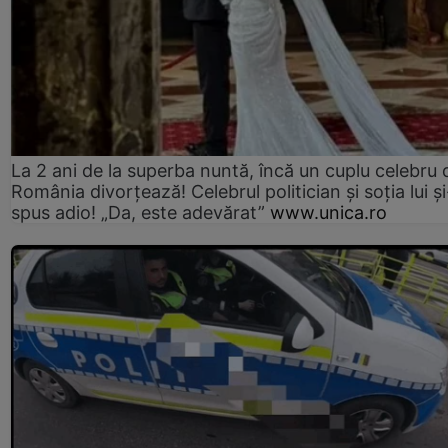
La 2 ani de la superba nuntă, încă un cuplu celebru 
România divorțează! Celebrul politician și soția lui ș
spus adio! „Da, este adevărat”
www.unica.ro