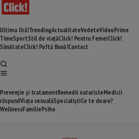
Ultima Oră!
Trending
Actualitate
Vedete
Video
Prime
Time
Sport
Stil de viață
Click! Pentru Femei
Click!
Sănătate
Click! Poftă Bună!
Contact
Prevenție și tratament
Remedii naturiste
Medicii
răspund
Viața sexuală
Specialiști
Ce te doare?
Wellness
Familie
Psiho