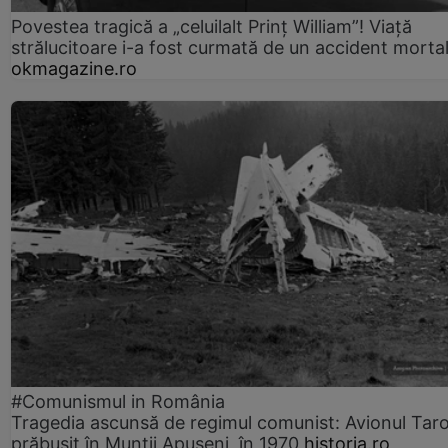
Povestea tragică a „celuilalt Prinț William”! Viață
strălucitoare i-a fost curmată de un accident morta
okmagazine.ro
#Comunismul in România
Tragedia ascunsă de regimul comunist: Avionul Ta
prăbușit în Munții Apuseni, în 1970
historia.ro