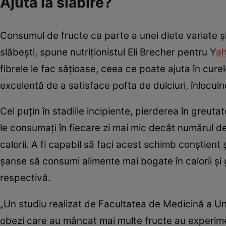
Ajută la slăbire?
Consumul de fructe ca parte a unei diete variate și
slăbești, spune nutriționistul Eli Brecher pentru Y
ah
fibrele le fac sățioase, ceea ce poate ajuta în cure
excelentă de a satisface pofta de dulciuri, înlocuin
Cel puțin în stadiile incipiente, pierderea în greu
le consumați în fiecare zi mai mic decât numărul de
calorii. A fi capabil să faci acest schimb conștient
șanse să consumi alimente mai bogate în calorii și 
respectivă.
„Un studiu realizat de Facultatea de Medicină a Un
obezi care au mâncat mai multe fructe au experime