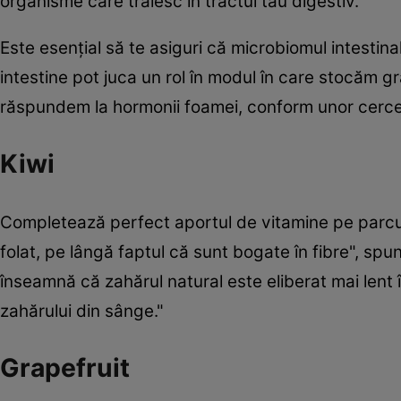
organisme care trăiesc în tractul tău digestiv.”
Este esențial să te asiguri că microbiomul intestin
intestine pot juca un rol în modul în care stocăm gră
răspundem la hormonii foamei, conform unor cercet
Kiwi
Completează perfect aportul de vitamine pe parcurs
folat, pe lângă faptul că sunt bogate în fibre", spu
înseamnă că zahărul natural este eliberat mai lent î
zahărului din sânge."
Grapefruit