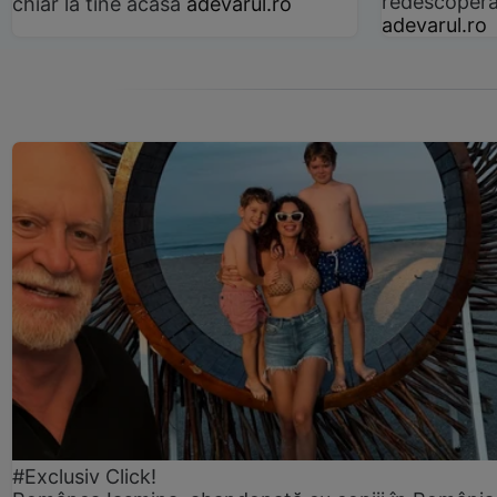
redescoperă 
chiar la tine acasă
adevarul.ro
adevarul.ro
#Exclusiv Click!