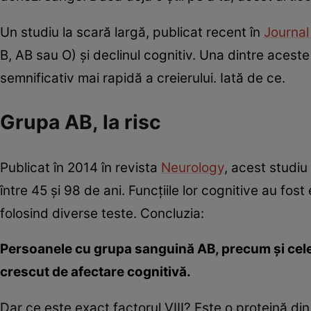
Un studiu la scară largă, publicat recent în
Journa
B, AB sau O) și declinul cognitiv. Una dintre acest
semnificativ mai rapidă a creierului. Iată de ce.
Grupa AB, la risc
Publicat în 2014 în revista
Neurology
, acest studiu
între 45 și 98 de ani. Funcțiile lor cognitive au fo
folosind diverse teste. Concluzia:
Persoanele cu grupa sanguină AB, precum și cele cu
crescut de afectare cognitivă.
Dar ce este exact factorul VIII? Este o proteină di