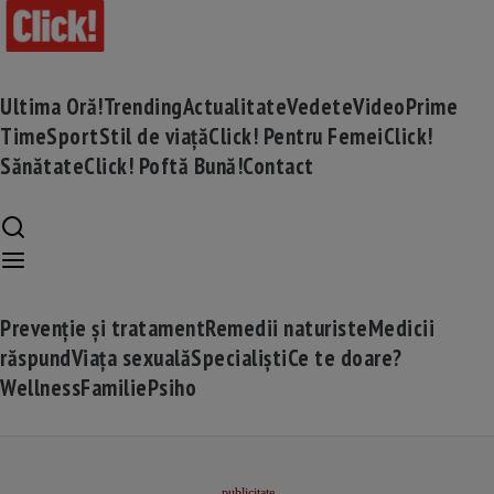
Ultima Oră!
Trending
Actualitate
Vedete
Video
Prime
Time
Sport
Stil de viață
Click! Pentru Femei
Click!
Sănătate
Click! Poftă Bună!
Contact
Prevenție și tratament
Remedii naturiste
Medicii
răspund
Viața sexuală
Specialiști
Ce te doare?
Wellness
Familie
Psiho