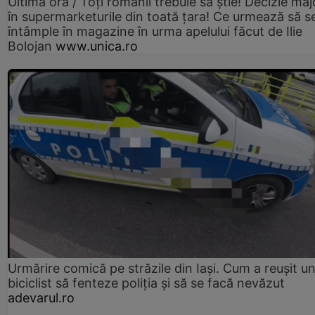
Ultima oră / Toți românii trebuie să știe! Decizie maj
în supermarketurile din toată țara! Ce urmează să s
întâmple în magazine în urma apelului făcut de Ilie
Bolojan
www.unica.ro
Urmărire comică pe străzile din Iași. Cum a reușit u
biciclist să fenteze poliția și să se facă nevăzut
adevarul.ro