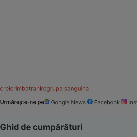
creier
imbatranire
grupa sanguina
Urmărește-ne pe
Google News
Facebook
In
Ghid de cumpărături