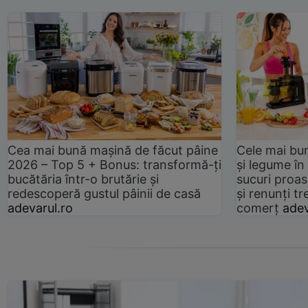
Cea mai bună mașină de făcut pâine
Cele mai bu
2026 – Top 5 + Bonus: transformă-ți
și legume în
bucătăria într-o brutărie și
sucuri proas
redescoperă gustul pâinii de casă
și renunți tr
adevarul.ro
comerț
adev