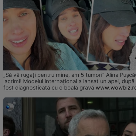
„Să vă rugați pentru mine, am 5 tumori” Alina Pușcău
lacrimi! Modelul internațional a lansat un apel, după
fost diagnosticată cu o boală gravă
www.wowbiz.r