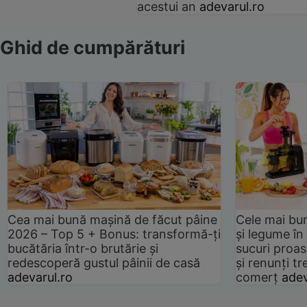
acestui an
adevarul.ro
Ghid de cumpărături
Cea mai bună mașină de făcut pâine
Cele mai bu
2026 – Top 5 + Bonus: transformă-ți
și legume în
bucătăria într-o brutărie și
sucuri proas
redescoperă gustul pâinii de casă
și renunți tr
adevarul.ro
comerț
adev