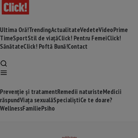
Ultima Oră!
Trending
Actualitate
Vedete
Video
Prime
Time
Sport
Stil de viață
Click! Pentru Femei
Click!
Sănătate
Click! Poftă Bună!
Contact
Prevenție și tratament
Remedii naturiste
Medicii
răspund
Viața sexuală
Specialiști
Ce te doare?
Wellness
Familie
Psiho