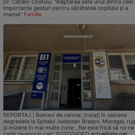
Dr. Cătălin Cîrstoiu: "Alăptarea este unul dintre cele
importante gesturi pentru sănătatea copilului și a
mamei"
Familie
REPORTAJ | Bolnavi de cancer, tratați în saloane
degradate la Spitalul Județean Brașov. Mucegai, ru
și mizerie în mai multe zone: „Ne este frică să nu ne
cadă tavanul în cap” FOTO/VIDEO
actualitate.net