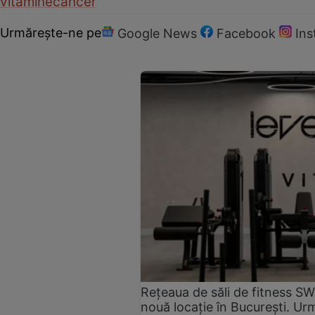
vitamine
cancer
Urmărește-ne pe
Google News
Facebook
In
Rețeaua de săli de fitness SW
nouă locație în București. Urm