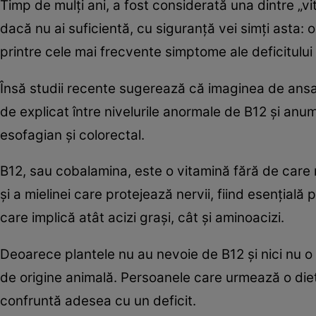
Timp de mulți ani, a fost considerată una dintre „v
dacă nu ai suficientă, cu siguranță vei simți asta: o
printre cele mai frecvente simptome ale deficitului
Însă studii recente sugerează că imaginea de ansam
de explicat între nivelurile anormale de B12 și anu
esofagian și colorectal.
B12, sau cobalamina, este o vitamină fără de care 
și a mielinei care protejează nervii, fiind esențial
care implică atât acizi grași, cât și aminoacizi.
Deoarece plantele nu au nevoie de B12 și nici nu o
de origine animală. Persoanele care urmează o die
confruntă adesea cu un deficit.